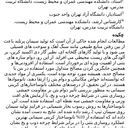
استاد، دانشکده مهندسی عمران و محیط زیست، دانشگاه تربیت
مدرس، تهران
3
استادیار، دانشگاه آزاد تهران واحد جنوب
4
کارشناس ارشد، دانشکده مهندسی عمران و محیط زیست،
دانشگاه تربیت مدرس، تهران
چکیده
مطالعات انجام شده حاکی از آن است که تولید سیمان پرتلند باعث
از بین رفتن منابع طبیعی مانند سنگ آهک و سوخت ­های فسیلی
می ­شود و با تولید گازهای گلخانه ­ای، نظیر گاز دی ­اکسید کربن، بر
آلودگی ­های زیست­ محیطی می­ افزاید. از این رو، دوام سازه­ های
بتنی از اهمیت ویژه ای برخوردار است. استفاده از افزودنی‌ها و
همچنین جایگزین کردن مصالح متداول مورد استفاده در بتن با
مصالح جدید، همیشه مورد توجه بوده است. یک­سری از مواد جدیدی
که توانسته‌اند خواص مکانیکی و دوام بتن را ارتقا دهند، نانوموادها
هستند. در این تحقیق، از درصدهای مختلف نانوساختارهای کربنی
سیمانی به منظور بررسی تأثیر دوام بتن بر مقاومت خمشی
روسازی بتنی در شرایط چرخه ذوب و یخ، با آزمایش­ های افت
وزنی و مقاومت خمشی سه نقطه ­ای، استفاده شده است. این
نانوساختارها به روش رسوب بخار شیمیایی در فرایند تولید سیمان
روی سیمان تیپ 2 رشد داده شده ­اند. نتایج به‏ دست آمده نشان
داده­ اند که استفاده از 10% نانوساختار کربنی سیمانی بهترین
عملکرد روسازی بتنی را در برابر شرایط چرخه ذوب و یخ نشان
داده است. استفاده از نانوساختارهای کربنی سیمانی، افت وزنی و