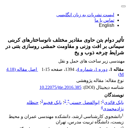
لیست نشریات به زبان انگلیسی
تماس با ما
English
تأثیر دوام بتن حاوی مقادیر مختلف نانوساختارهای کربنی
سیمانی بر افت وزنی و مقاومت خمشی روسازی بتنی در
شرایط چرخه ذوب و یخ
مهندسی زیر ساخت های حمل و نقل
مقاله 1
،
دوره 1، شماره 4
، 1394
، صفحه
1-15
اصل مقاله (
4.18
)
M
نوع مقاله: مقاله پژوهشی
شناسه دیجیتال (DOI):
10.22075/jtie.2016.385
نویسندگان
3
2
*
1
بابک قائدی
؛
ابوالفضل حسنی
؛
بابک فخیم
؛
حنظله
4
نژادمحمدی
1
دانشجوی کارشناسی ارشد، دانشکده مهندسی عمران و محیط
زیست، دانشگاه تربیت مدرس، تهران
2