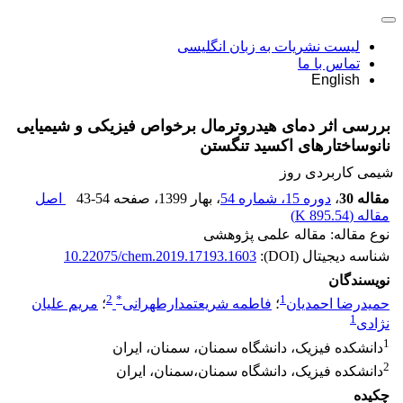
لیست نشریات به زبان انگلیسی
تماس با ما
English
بررسی اثر دمای هیدروترمال برخواص فیزیکی و شیمیایی
نانوساختارهای اکسید تنگستن
شیمى کاربردى روز
مقاله 30
،
دوره 15، شماره 54
، بهار 1399
، صفحه
43-54
اصل
مقاله (
895.54 K
)
نوع مقاله: مقاله علمی پژوهشی
شناسه دیجیتال (DOI):
10.22075/chem.2019.17193.1603
نویسندگان
2
*
1
حمیدرضا احمدیان
؛
فاطمه شریعتمدارطهرانی
؛
مریم علیان
1
نژادی
1
دانشکده فیزیک، دانشگاه سمنان، سمنان، ایران
2
دانشکده فیزیک، دانشگاه سمنان،سمنان، ایران
چکیده