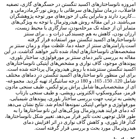
امروزه نانوساختارهای اکسید تنگستن در حسگرهای گازی، تصفیه
فاضلاب، درمان سلول‌های سرطانی با روش نور-گرمادرمانی و
...کاربرد دارند و بنابراین یکی از حوزه‌های مور توجه پژوهشگران
می‌باشند. در این مقاله روش هیدروترمال با توجه به ویژگی‌های
متمایز آن از جمله تک مرحله‌بودن، سازگاری با محیط زیست،
ارزان بودن، کاهش به هم چسبندگی ذرات و .. برای سنتز
نانوساختارهای اکسید تنگستن مور استفاده قرار گرفته
است.پارامترهای سنتز از جمله دما، غلظت مواد و زمان سنتز بر
مشخصه‌های نانوساختارهای ایجاد شده تاثیر خواهند گذاشت. در این
مقاله به بررسی تاثیر دمای سنتز بر مورفولوژی، ساختار بلوری،
پیوندهای موجود، گاف نواری و مشخص‌های اپتیکی نانوساختارهای
اکسید تنگستن سنتزشده با روش هیدروترمال پرداخته شده است.
برای این منظور نانو ساختارهای اکسید تنگستن در دماهای مختلف
شامل 120، 150، 165، و 180 درجه سانتیگراد تهیه گردید. مجموعه-
ای از مشخصه‌یابی‌ها شامل پراش پرتو ایکس، طیف سنجی مادون
قرمز، میکروسکوپ الکترونی روبشی، و طیف سنجی بازتاب
پخشی به ترتیب جهت بررسی ساختار بلوری، پیوندهای شیمیایی،
مورفولوژی و خواص اپتیکی نمونه‌ها انجام شد. نتایج نشان می‌دهد
که دمای فرایند هیدروترمال ویژگی‌های این نانو ساختارها را به
طور قابل توجهی تحت تاثیر قرار می‌دهد. تغییر شکل نانوساختارها،
گذار فاز بلوری، و کاهش گاف نواری در اثر افزایش دمای
هیدروترمال مورد بحث و بررسی قرار گرفته است.