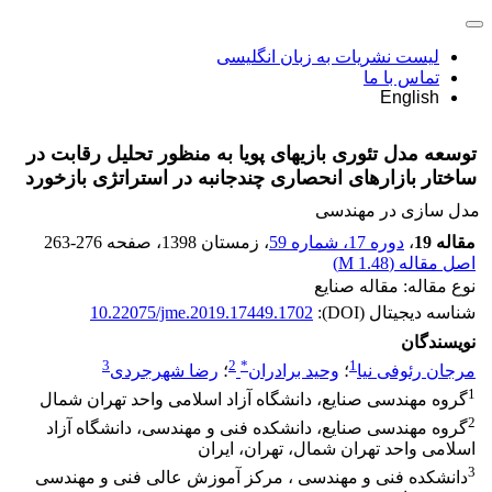
لیست نشریات به زبان انگلیسی
تماس با ما
English
توسعه مدل تئوری بازیهای پویا به منظور تحلیل رقابت در
ساختار بازارهای انحصاری چندجانبه در استراتژی بازخورد
مدل سازی در مهندسی
مقاله 19
،
دوره 17، شماره 59
، زمستان 1398
، صفحه
263-276
اصل مقاله (
1.48 M
)
نوع مقاله: مقاله صنایع
شناسه دیجیتال (DOI):
10.22075/jme.2019.17449.1702
نویسندگان
3
2
*
1
مرجان رئوفی نیا
؛
وحید برادران
؛
رضا شهرجردی
1
گروه مهندسی صنایع، دانشگاه آزاد اسلامی واحد تهران شمال
2
گروه مهندسی صنایع، دانشکده فنی و مهندسی، دانشگاه آزاد
اسلامی واحد تهران شمال، تهران، ایران
3
دانشکده فنی و مهندسی ، مرکز آموزش عالی فنی و مهندسی