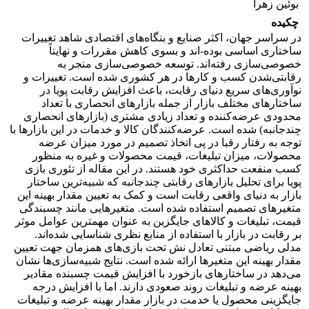
بوئین زهرا
چکیده
در سراسر جهان، اکثر صنایع و بنگاه‌های اقتصادی شاهد تغییرات
ساختاری اساسی بوده-اند و بسوی کاهش مقررات و نهایتاً
خصوصی‌سازی رفته‌اند. توسعه خصوصی‌سازی منجر به
رقابتی‌شدن کسب و کارها در هر کشوری شده است. تغییرات و
نوآوری‌های سریع دنیای رقابت، باعث افزایش رقابت پویا در
ساختارهای مختلف بازار از جمله بازارهای انحصاری با تعداد
محدودی عرضه‌کننده و تعداد زیادی مشتری (بازارهای انحصاری
چندجانبه) شده است. عرضه‌کنندگان کالا و خدمات در این بازارها با
توجه به رفتار رقبا در پی اتخاذ تصمیم در مورد میزان عرضه
محصولات، میزان تبلیغات، قیمت محصولات و غیره به منظور
کسب منفعت حداکثری خود هستند. در این مقاله از تئوری بازی‌
پویا برای تحلیل بازارهای رقابتی چندجانبه که شبیه‌ترین ساختار
بازار به دنیای واقعی رقابت است و کمک به تعیین مقدار بهینه این
متغیرهای تصمیم استفاده شده است. متغیرهایی مانند چسبندگی
قیمت، تبلیغات و کالاهای جایگزین به عنوان مهمترین عوامل موثر
بر رقابت در بازار با استفاده از منابع نظری شناسایی شده‌اند.
مدلی ریاضی مبتنی تعادل نش تحت بازی‌های همزمان جهت تعیین
مقدار بهینه‌ این متغیرها ارائه شده است. نتایج شبیه‌سازی‌ها نشان
می‌دهد در ساختارهای بازخورد با افزایش قیمت چسبنده مقادیر
بهینه عرضه و تبلیغات روند صعودی دارند. اما با افزایش درجه
جایگزینی محصول یا خدمت در بازار مقدار بهینه عرضه و تبلیغات