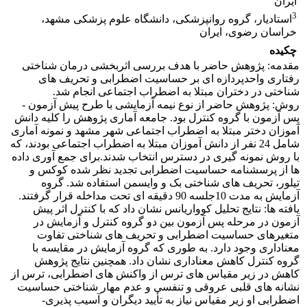
ایران
3
استادیار، گروه روانپزشکی، دانشگاه علوم پزشکی مشهد،
خراسان رضوی، ایران
چکیده
مقدمه: پژوهش حاضر با هدف بررسی اثربخشی درمان شناختی
رفتاری واحدپردازه ای بر حساسیت اضطرابی و تحریف های
شناختی در دختران مبتلا به اضطراب اجتماعی انجام شد.
روش: پژوهش حاضر از نوع نیمه آزمایشی با طرح پیش آزمون -
پس آزمون با گروه کنترل بود. جامعه آماری پژوهش را کلیه دانش
آموزان دختر مبتلا به اضطراب اجتماعی شهر مشهد و نمونه آماری
شامل 24 نفر از دانش آموزان مبتلا به اضطراب اجتماعی بودند، که
با روش نمونه گیری در دسترس انتخاب شدند.برای جمع آوری داده
ها از پرسشنامه حساسیت اضطرابی تجدید نظر شده کوکس و
تیلور، تحریف های شناختی بک و وایسمن استفاده شد. گروه
آزمایش به مدت 10جلسه 90 دقیقه ای تحت مداخله قرار گرفتند.
یافته ها: نتایج تحلیل کوواریانس نشان داد که با کنترل اثر پیش
آزمون در مرحله پس آزمون بین دو گروه کنترل و آزمایش در
متغیرهای حساسیت اضطرابی و تحریف های شناختی تفاوت
معناداری وجود دارد. به طوری که گروه آزمایش در مقایسه با
گروه کنترل کاهش معناداری نشان داد. همچنین نتایج پژوهش
کاهش در زیر مقیاس های ترس از واکنش های اضطرابی، ترس از
نشانه های قلبی عروقی و تنفسی و عدم مهار شناختی حساسیت
اضطرابی او زیر مقیاس نیاز به تأیید دیگران و آسیب پذیری-