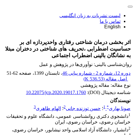
لیست نشریات به زبان انگلیسی
تماس با ما
English
اثر بخشی درمان شناختی رفتاری واحدپردازه ای بر
حساسیت اضطرابی ،تحریف های شناختی در دختران مبتلا
به نشانگان بالینی اضطراب اجتماعی
روان‌شناسی بالینی: نوآوری‌ها در پژوهش و عمل
دوره 12، شماره 2 - شماره پیاپی 46
، تابستان 1399
، صفحه
51-62
اصل مقاله (
536.53 K
)
نوع مقاله: مقاله پژوهشی
شناسه دیجیتال (DOI):
10.22075/jcp.2020.19017.1760
نویسندگان
3
2
1
*
صونا بهاری
؛
حسن توزنده جانی
؛
الهام طاهری
1
دانشجوی دکتری روانشناسی عمومی، دانشگاه علوم و تحقیقات
خراسان رضوی، خراسان رضوی، ایران
2
دانشیار، دانشگاه آزاد اسلامی واحد نیشابور، خراسان رضوی،