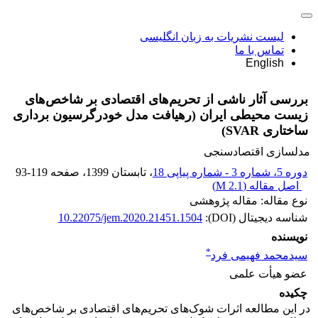
لیست نشریات به زبان انگلیسی
تماس با ما
English
بررسی آثار ناشی از تحریم‌های اقتصادی بر شاخص‌های
زیست محیطی ایران (رهیافت مدل خودرگرسیون برداری
ساختاری SVAR)
مدلسازی اقتصادسنجی
دوره 5، شماره 3 - شماره پیاپی 18
، تابستان 1399
، صفحه
93-119
اصل مقاله (
2.1 M
)
نوع مقاله: مقاله پژوهشی
شناسه دیجیتال (DOI):
10.22075/jem.2020.21451.1504
نویسنده
*
سیدمحمد فهیمی فرد
عضو هیأت علمی
چکیده
در این مطالعه اثرات شوک‌های تحریم‌های اقتصادی بر شاخص‌های