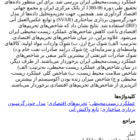
عملکرد زیست‌محیطی ایران بررسی شد. برای این منظور داده‌های
تحقیق طی دوره 96-1380 از بانک مرکزی ایران و مجمع جهانی
اقتصاد گردآوری شد. همچنین، جهت تجزیه‌و‌تحلیل داده‌ها از مدل
خودرگرسیون برداری ساختاری (SVAR) و توابع عکس‌العمل آنی
(IRF) استفاده شد. نتایج نشان داد که شاخص‌های تحریم‌های
اقتصادی باعث کاهش شاخص‌های عملکرد زیست-محیطی ایران
می‌شود. علاوه براین، در میان شاخص‌های تحریم‌های اقتصادی،
به‌ترتیب: الف) شوک نرخ ارز، ب) شوک واردات مواد اولیه، کالاهای
واسطه‌ای و سرمایه‌ای، ج) شوک درآمد صادرات نفت خام و د)
شوک صادرات غیرنفتی از بیشترین تأثیر منفی بر شاخص‌های
عملکرد زیست‌محیطی ایران برخوردار می‌باشند. از طرف دیگر،
در میان شاخص‌های عملکرد زیست-محیطی، به‌ترتیب: الف)
شاخص سلامت محیط زیست، ب) شاخص کلی عملکرد زیست-
محیطی و ج) شاخص میزان زنده بودن اکوسیستم از بیشترین
اثرپذیری از شاخص‌های تحریم‌های اقتصادی برخوردار می‌باشند.
کلیدواژه‌ها
عملکرد زیست‌محیطی
؛
تحریم‌های اقتصادی
؛
مدل خودرگرسیون
برداری ساختاری
؛
تابع واکنش آنی
مراجع
آمار
تعداد مشاهده مقاله: 1,312