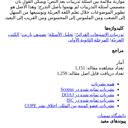
موازنة ملائمة بين أسئلة تدريبات بعد النص؛ ويمكن القول بأن
مصممي أسئلة التدريبات لم يهتموا بأصل التدرج؛ وهذا الأصل هو
تطوير الموضوعات خلال تعلم اللغة العربيّة وتوسيعها من السهل
إلی الصعب ومن الملموس إلی المحسوس ومن القريب إلی البعيد.
کلیدواژه‌ها
تدريبات الاستيعاب القرائيّ
؛
تحليل الأسئلة
؛
تصنيف باريت
؛
الكتب
العربيّة
؛
المرحلة الثانوية الأولی
مراجع
آمار
تعداد مشاهده مقاله: 1,151
تعداد دریافت فایل اصل مقاله: 1,259
همه نشریات
نشریات نمایه شده در Scopus
نشریات نمایه شده در DOAJ
نشریات نمایه شده در ISC
نشریات عضو کمیته بین المللی اخلاق نشر COPE
دانشگاه سمنان
پیوندهای مفید