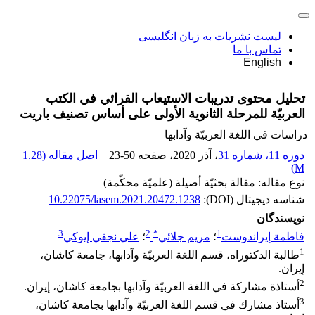
لیست نشریات به زبان انگلیسی
تماس با ما
English
تحليل محتوی تدريبات الاستيعاب القرائي في الکتب
العربيّة للمرحلة الثانوية الأولی علی أساس تصنيف باريت
دراسات في اللغة العربيّة وآدابها
دوره 11، شماره 31
، آذر 2020
، صفحه
23-50
اصل مقاله (
1.28
)
M
نوع مقاله: مقالة بحثيّة أصيلة (علميّة محكّمة)
شناسه دیجیتال (DOI):
10.22075/lasem.2021.20472.1238
نویسندگان
3
2
*
1
فاطمة إيراندوست
؛
مريم جلائي
؛
علي نجفي إيوکي
1
طالبة الدکتوراه، قسم اللغة العربيّة وآدابها، جامعة کاشان،
إيران.
2
أستاذة مشارکة في اللغة العربيّة وآدابها بجامعة کاشان، إيران.
3
أستاذ مشارك في قسم اللغة العربيّة وآدابها بجامعة کاشان،