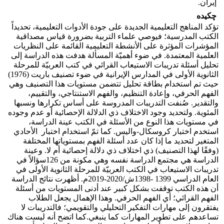
إيران.
چکیده
تؤكد المناهج التعليمية الجديدة علی جودة الأدوات التعليمية، تحديداً
الكتب المدرسية؛ فيوصي علماء التربية بضرورة قياس مصداقية
المؤشرات المؤثرة على الأنشطة التعليمية القائمة على النظريات
العلمية المعتمدة. في ضوء أهميّة المسألة هدفت هذه الدراسة إلى
تحليل أسئلة تدريبات الاستيعاب القرائي في كتب العربيّة للمرحلة
الثانوية الأولی في المدارس الإيرانية في ضوء تصنيف باريت (1976)
حيث تم استخدام بطاقة تحليل تتضمن مستويات هذا التصنيف وهي
الفهم الحرفي، وإعادة التنظيم، والفهم الاستنتاجي، والتقييم،
والتقدير. صُنفت التدريبات المدروسة علی أساس تكرارها ونسبها
المئوية. ولتحديد وجود الاختلاف ذي الدلالة الإحصائية أو عدم وجوده
في مستويات هذا النوع من الأسئلة في الكتب عينة الدراسة،
استخدم اختبار كروسكال-واليس. كما تمّ استخدام اختبار الأحادي
المتغير لتحديد ما إذا كان عدد أسئلة الفهم بمستوياتها المختلفة
(وفقًا لهذا التصنيف) ذي اختلاف ذي دلالة إحصائية أم لا. وعينة
الدراسة هي مجتمع الدراسة نفسه وهي مكونة من 126سؤالاً في
تدريبات الاستيعاب في الكتب العربيّة للمرحلة الثانوية الأولی في
العام الدراسي 1399 -1398ش/2020-2019م. أظهرت نتائج الدراسة
أن هذه الكتب توقفت بشكل كبير عند أدنى المستويات من أسئلة
الفهم القرائي؛ أي الفهم الحرفي. وهذا الإهمال يجعل الطلاب
يفتقرون إلى مهارات التفكير التحليلي والتقويمي؛ فالتدريبات لا
تساعدهم علی تطوير المهارات كما ينبغي.کما اتضح أنه ليست هناك