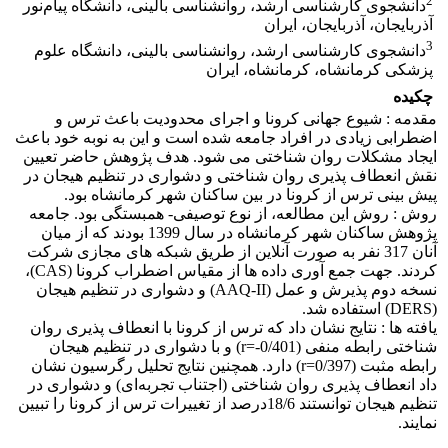
2
دانشجوی کارشناسی ارشد، روانشناسی بالینی، دانشگاه پیام‌نور
آذربایجان، آذربایجان، ایران
3
دانشجوی کارشناسی ارشد، روانشناسی بالینی، دانشگاه علوم
پزشکی کرمانشاه، کرمانشاه، ایران
چکیده
مقدمه : شیوع جهانی کرونا و اجرای محدودیت‌ باعث ترس و
اضطرابی زیادی در افراد جامعه شده است و این به نوبه خود باعث
ایجاد مشکلات روان شناختی می شود. هدف پژوهش حاضر تعیین
نقش انعطاف پذیری روان شناختی و دشواری در تنظیم هیجان در
پیش بینی ترس از کرونا در بین ساکنان شهر کرمانشاه بود.
روش : روش این مطالعه، از نوع توصیفی- همبستگی بود. جامعه
پژوهش ساکنان شهر کرمانشاه در سال 1399 بودند که از میان
آنان 317 نفر به صورت آنلاین از طریق شبکه های مجازی شرکت
کردند. جهت جمع آوری داده ها از مقیاس اضطراب کرونا (CAS)،
نسخه دوم پذیرش و عمل (AAQ-II)‌ و دشواری در تنظیم هیجان
(DERS) استفاده شد.
یافته ها : نتایج نشان داد که ترس از کرونا با انعطاف پذیری روان
شناختی رابطه منفی (0/401-=r) و با دشواری در تنظیم هیجان
رابطه مثبت (0/397=r) دارد. همچنین نتایج تحلیل رگرسیون نشان
داد انعطاف پذیری روان شناختی (اجتناب تجربه‌ای) و دشواری در
تنظیم هیجان توانستند 18/6درصد از تغییرات ترس از کرونا را تبیین
نمایند.