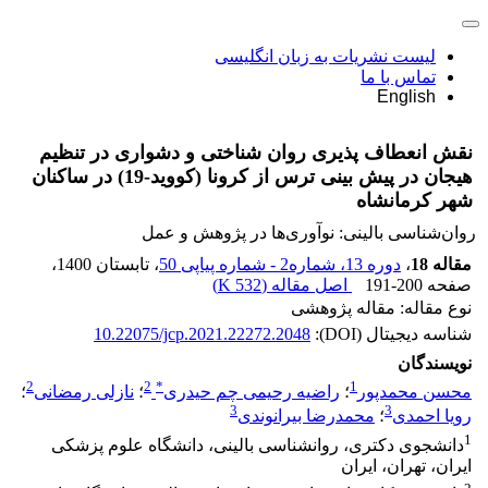
لیست نشریات به زبان انگلیسی
تماس با ما
English
نقش انعطاف پذیری روان شناختی و دشواری در تنظیم
هیجان در پیش بینی ترس از کرونا (کووید-19) در ساکنان
شهر کرمانشاه
روان‌شناسی بالینی: نوآوری‌ها در پژوهش و عمل
مقاله 18
،
دوره 13، شماره2 - شماره پیاپی 50
، تابستان 1400
،
صفحه
191-200
اصل مقاله (
532 K
)
نوع مقاله: مقاله پژوهشی
شناسه دیجیتال (DOI):
10.22075/jcp.2021.22272.2048
نویسندگان
2
2
*
1
محسن محمدپور
؛
راضیه رحیمی چم حیدری
؛
نازلی رمضانی
؛
3
3
رویا احمدی
؛
محمدرضا بیرانوندی
1
دانشجوی دکتری، روانشناسی بالینی، دانشگاه علوم پزشکی
ایران، تهران، ایران