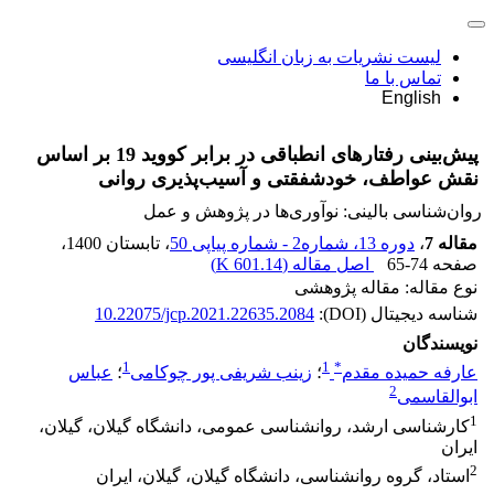
لیست نشریات به زبان انگلیسی
تماس با ما
English
پیش‌بینی رفتارهای انطباقی در برابر کووید 19 بر اساس
نقش عواطف، خودشفقتی و آسیب‌پذیری روانی
روان‌شناسی بالینی: نوآوری‌ها در پژوهش و عمل
مقاله 7
،
دوره 13، شماره2 - شماره پیاپی 50
، تابستان 1400
،
صفحه
65-74
اصل مقاله (
601.14 K
)
نوع مقاله: مقاله پژوهشی
شناسه دیجیتال (DOI):
10.22075/jcp.2021.22635.2084
نویسندگان
1
1
*
عارفه حمیده مقدم
؛
زینب شریفی پور چوکامی
؛
عباس
2
ابوالقاسمی
1
کارشناسی ارشد، روانشناسی عمومی، دانشگاه گیلان، گیلان،
ایران
2
استاد، گروه روانشناسی، دانشگاه گیلان، گیلان، ایران