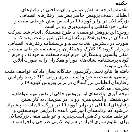
چکیده
مقدمه: با توجه به نقش عوامل روان‌شناختی در رفتارهای
انطباقی، هدف پژوهش حاضر پیش‌بینی رفتارهای انطباقی
بزرگسالان در برابر کووید 19 بر اساس نقش عواطف مثبت و
منفی، خودشفقتی و آسیب‌پذیری روانی است.
روش: این پژوهش توصیفی، با طرح همبستگی انجام شد. شرکت
کنندگان در تحقیق 284 بزرگسال ساکن شهر رشت بودند که به
صورت در دسترس انتخاب شدند و پرسشنامه رفتارهای انطباقی
در برابر کووید 19 کلارک و همکاران، پرسشنامه عواطف مثبت و
منفی واتسون و همکاران، فرم کوتاه شفقت به خود نف و فرم
کوتاه پرسشنامه نشانه‌های دورا و همکاران را به صورت آنلاین
تکمیل نمودند.
یافته ها: نتایج تحلیل رگرسیون چندگانه نشان داد که عواطف مثبت
و منفی، شفقت به خود و آسیب‌پذیری روانی 31/1 درصد واریانس
رفتارهای انطباقی بزرگسالان در برابر ویروس کووید 19 را
پیش‌بینی می‌کنند.
نتیجه گیری: یافته‌های این پژوهش حاکی از نقش مهم عواطف،
خودشفقتی و آسیب‌پذیری روانی در پیش‌بینی به کار بستن
رفتارهای انطباقی در برابر کووید 19 در بزرگسالان است. پیشنهاد
می‌شود که برنامه‌های آموزشی با هدف افزایش خودشفقتی و
عواطف مثبت و کاهش آسیب‌پذیری و عواطف منفی بزرگسالان
برای مقاوم سازی افراد در شرایط کنونی طراحی و اجرا شوند.