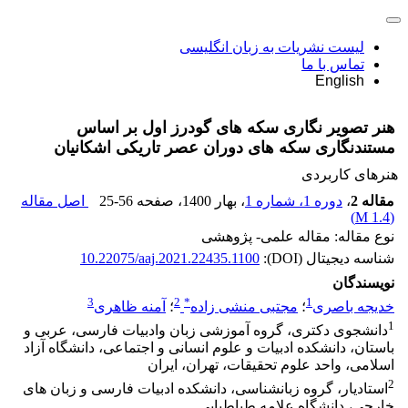
لیست نشریات به زبان انگلیسی
تماس با ما
English
هنر تصویر نگاری سکه های گودرز اول بر اساس
مستندنگاری سکه های دوران عصر تاریکی اشکانیان
هنرهای کاربردی
مقاله 2
،
دوره 1، شماره 1
، بهار 1400
، صفحه
25-56
اصل مقاله
)
1.4 M
(
نوع مقاله: مقاله علمی- پژوهشی
شناسه دیجیتال (DOI):
10.22075/aaj.2021.22435.1100
نویسندگان
3
2
*
1
خدیجه باصری
؛
مجتبی منشی زاده
؛
آمنه ظاهری
1
دانشجوی دکتری، گروه آموزشی زبان وادبیات فارسی، عربی و
باستان، دانشکده ادبیات و علوم انسانی و اجتماعی، دانشگاه آزاد
اسلامی، واحد علوم تحقیقات، تهران، ایران
2
استادیار، گروه زبانشناسی، دانشکده ادبیات فارسی و زبان های
خارجی، دانشگاه علامه طباطبایی