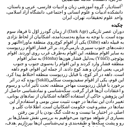
3
استادیار، گروه آموزشی زبان و ادبیات فارسی، عربی و باستان،
دانشکده ادبیات و علوم انسانی و اجتماعی، دانشگاه آزاد اسلامی،
واحد علوم تحقیقات، تهران، ایران
چکیده
دوران عصر تاریکی (Dark Age) از زمان گودرز اوّل تا فرهاد سوم
بوده است. با توجه به منابع به‌دست‌آمده، اشکانیان از لحاظ نژادى
به قبیله داهه (Dāhe) یکى از اقوام کوچ‌روی منطقة ماوراءالنهر و
دشت‌هاى جنوب سبیرى بازمی‌گردد. بر اثر فشار اقوام زردپوست
به سایر اقوام منطقه، این اقوام به‌طرف غرب روى آوردند. اقوام
یوئوچى (Yūùčì) به‌دلیل فشار هون‌ها (Hōnha) به سایر اقوام
منطقه فشار وارد کردند و این اقوام را به‌سوى جنوب و جنوب
غربى، یعنى ایران و هند کوچ دادند. از جمله این اقوام، قوم داهه
است. داهه در اثر کوچ، با قبایل زردپوست منطقه اختلاط پیدا کرد.
این قوم، یکى از اقوام سفیدپوست سکایى(Sakāī) بوده که در اثر
برخورد با قبایل زردپوست مهاجر منطقه، تحت تأثیر آداب و رسوم
و اعتقادات آن‌ها قرار گرفت. سکّه‌شناسی و نمادشناسی حاصل از
این پژوهش، حاکی از استفاده آگاهانه اشکانیان از نمادهای یونانی،
تغییر دادن این نمادها در جهت تثبیت سنن بومی و استفاده از این
نمادها در مشروعیت حکومت اشکانیان است. اطلاعات کلّی و
اصلی در اختیار ما نیست و به‌علت گنگ بودن یا از بین رفتن
بسیاری از شواهد موجود می‌خواهیم به بررسی نقش شمایل‌ها بر
رو و پشت سکّه‌ها و طبقه‌بندی و تیپ‌شناسی آن‌ها بپردازیم .هدف،