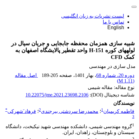
لیست نشریات به زبان انگلیسی
تماس با ما
English
شبیه سازی همزمان محفظه جابجایی و جریان سیال در
لولههای کوره H-151 واحد تقطیر پالایشگاه اصفهان به
کمک CFD
مدل سازی در مهندسی
دوره 20، شماره 68
، بهار 1401
، صفحه
189-205
اصل مقاله
)
1.11 M
(
نوع مقاله: مقاله شیمی
شناسه دیجیتال (DOI):
10.22075/jme.2021.23698.2106
نویسندگان
*
2
1
فاطمه کریمیان
؛
محمدرضا سردشتی بیرجندی
؛
فرهاد َشهرکی
3
1
گروه مهندسی شیمی، دانشکده مهندسی شهید نیکبخت، دانشگاه
سیستان و بلوچستان، زاهدان، ایران.
2