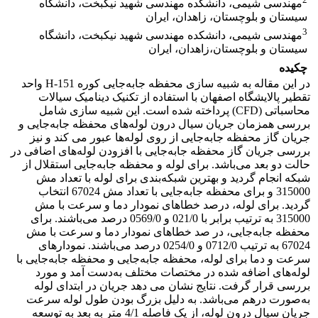
مهندسی شیمی، دانشکده مهندسی شهید نیکبخت، دانشگاه
سیستان و بلوچستان، زاهدان، ایران
3
مهندسی شیمی، دانشکده مهندسی شهید نیکبخت، دانشگاه
سیستان و بلوچستان،زاهدان، ایران
چکیده
در این مقاله به شبیه سازی محفظه جابه‌جایی کوره H-151 واحد
تقطیر پالایشگاه اصفهان با استفاده از تکنیک دینامیک سیالات
محاسباتی (CFD) پرداخته شده است. این شبیه سازی شامل
بررسی همزمان جریان سیال درون لوله‌های محفظه جابه‌جایی و
جریان گاز محفظه جابه‌جایی از روی لوله‌ها عبور می کند و نیز
بررسی جریان گاز محفظه جابه‌جایی با افزودن لوله‌های اضافی در
حالت دو بعد می‌باشد. برای لوله و محفظه جابه‌جایی استقلال از
شبکه انجام گردید و بهترین شبکه‌بندی برای لوله با تعداد مش
315000 و برای محفظه جابه‌جایی با تعداد مش 67024 انتخاب
گردید. برای لوله، درصد خطاهای نمودار دما و سرعت با مش
315000 به ترتیب برابر با 021/0 و 0569/0 درصد می‌باشند. برای
محفظه جابه‌جایی، در صد خطاهای نمودار دما و سرعت با مش
67024 به ترتیب 0712/0 و 0254/0 درصد می‌باشند. نمودارهای
سرعت و دما برای لوله، محفظه جابه‌جایی و محفظه جابه‌جایی با
لوله‌های اضافه شده در مختصات مختلف به‌دست آمد و مورد
بررسی قرار گرفت. نتایج نشان می دهد جریان در ابتدای لوله
به‌صورت درهم می‌باشد. به دلیل بزرگ بودن طول لوله سرعت
جریان سیال درون لوله، از یک فاصله 4/1 متر به بعد به توسعه