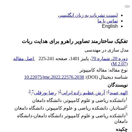
لیست نشریات به زبان انگلیسی
تماس با ما
English
تفکیک ساختارمند تصاویر راهرو برای هدایت ربات
مدل سازی در مهندسی
دوره 20، شماره 70
، پاییز 1401
، صفحه
225-241
اصل مقاله
)
2.07 M
(
نوع مقاله: مقاله کامپیوتر
شناسه دیجیتال (DOI):
10.22075/jme.2022.22576.2038
نویسندگان
3
*
2
1
الهه عمید
؛
آرش عظیم زاده ایرانی
؛
رضا پورقلی
1
دانشکده ریاضی و علوم کامپیوتر، دانشگاه دامغان
2
استادیار، دانشکده ریاضی و علوم کامپیوتر، دانشگاه دامغان
3
دانشکده ریاضی و علوم کامپیوتر دانشگاه دامغان-دانشگاه
دامغان
چکیده