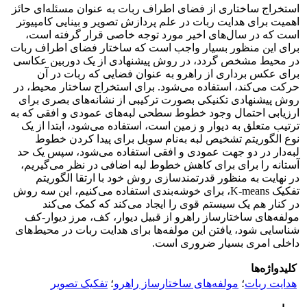
استخراج ساختاری از فضای اطراف ربات به عنوان مسئله‌ای حائز
اهمیت برای هدایت ربات در علم پردازش تصویر و بینایی کامپیوتر
است که در سال‌های اخیر مورد توجه خاصی قرار گرفته است،
برای این منظور بسیار واجب است که ساختار فضای اطراف ربات
در محیط مشخص گردد، در روش پیشنهادی از یک دوربین عکاسی
برای عکس برداری از راهرو به عنوان فضایی که ربات در آن
حرکت می‌کند، استفاده می‌شود. برای استخراج ساختار محیط، در
روش پیشنهادی تکنیکی بصورت ترکیبی از نشانه‌های بصری برای
ارزیابی احتمال وجود خطوط سطحی لبه‌های عمودی و افقی که به
ترتیب متعلق به دیوار و زمین است، استفاده می‌شود، ابتدا از یک
نوع الگوریتم تشخیص لبه به‌نام سوبل برای پیدا کردن خطوط
لبه‌دار در دو جهت عمودی و افقی استفاده می‌شود، سپس یک حد
آستانه را برای برای کاهش خطوط لبه اضافی در نظر می‌گیریم،
در نهایت به منظور قدرتمندسازی روش خود با ارتقا الگوریتم
تفکیک K-means، برای خوشه‌بندی استفاده می‌کنیم، این سه روش
در کنار هم یک سیستم قوی را ایجاد می‌کند که کمک می‌کند
مولفه‌های ساختارساز راهرو از قبیل دیوار، کف، مرز دیوار-کف
شناسایی شود، یافتن این مولفه‌ها برای هدایت ربات در محیط‌های
داخلی امری بسیار ضروری است.
کلیدواژه‌ها
هدایت ربات
؛
مولفه‌های ساختارساز راهرو
؛
تفکیک تصویر