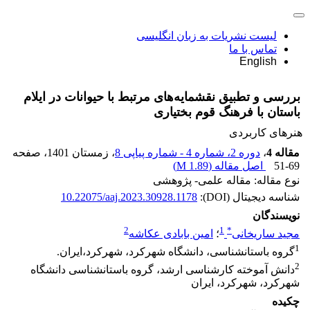
لیست نشریات به زبان انگلیسی
تماس با ما
English
بررسی و تطبیق نقشمایه‌های مرتبط با حیوانات در ایلام
باستان با فرهنگ قوم بختیاری
هنرهای کاربردی
مقاله 4
،
دوره 2، شماره 4 - شماره پیاپی 8
، زمستان 1401
، صفحه
51-69
اصل مقاله (
1.89 M
)
نوع مقاله: مقاله علمی- پژوهشی
شناسه دیجیتال (DOI):
10.22075/aaj.2023.30928.1178
نویسندگان
2
1
*
مجید ساریخانی
؛
امین بابادی عکاشه
1
گروه باستانشناسی، دانشگاه شهرکرد، شهرکرد،ایران.
2
دانش آموخته کارشناسی ارشد، گروه باستانشناسی دانشگاه
شهرکرد، شهرکرد، ایران
چکیده