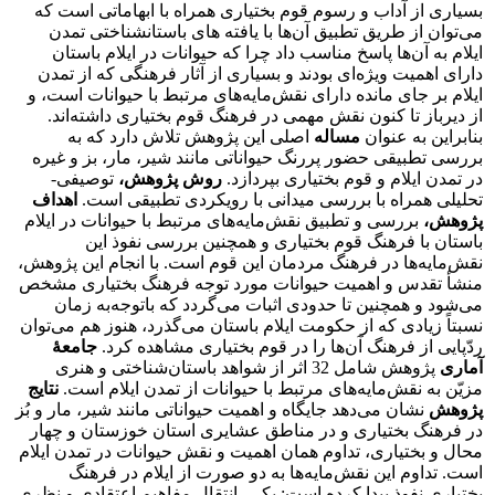
بسیاری از آداب و رسوم قوم بختیاری همراه با ابهاماتی است که
می‌توان از طریق تطبیق آن‌ها با یافته های باستان­شناختی تمدن
ایلام به آن‌ها پاسخ مناسب داد چرا که حیوانات در ایلام باستان
دارای اهمیت ویژه‌ای بودند و بسیاری از آثار فرهنگی که از تمدن
ایلام بر جای مانده دارای نقش‌مایه‌های مرتبط با حیوانات است، و
از دیرباز تا کنون نقش مهمی در فرهنگ قوم بختیاری داشته‌اند.
بنابراین به عنوان
مساله
اصلی این پژوهش تلاش دارد که به
بررسی تطبیقی حضور پررنگ حیواناتی مانند شیر، مار، بز و غیره
در تمدن ایلام و قوم بختیاری بپردازد.
روش پژوهش،
توصیفی-
تحلیلی همراه با بررسی میدانی با رویکردی تطبیقی است.
اهداف
پژوهش،
بررسی و تطبیق نقش‌مایه‌های مرتبط با حیوانات در ایلام
باستان با فرهنگ قوم بختیاری و همچنین بررسی نفوذ این
نقش‌مایه‌ها در فرهنگ مردمان این قوم است. با انجام این پژوهش،
منشأ تقدس و اهمیت حیوانات مورد توجه فرهنگ بختیاری مشخص
می‌شود و همچنین تا حدودی اثبات می‌گردد که با‌توجه‌به زمان
نسبتاً زیادی که از حکومت ایلام باستان می‌گذرد، هنوز هم می‌توان
ردّپایی از فرهنگ آن‌ها را در قوم بختیاری مشاهده کرد.
جامعۀ
آماری
پژوهش شامل 32 اثر از شواهد باستان‌شناختی و هنری
مزیّن به نقش‌مایه‌های مرتبط با حیوانات از تمدن ایلام است.
نتایج
پژوهش
نشان می‌دهد جایگاه و اهمیت حیواناتی مانند شیر، مار و بُز
در فرهنگ بختیاری و در مناطق عشایری استان خوزستان و چهار
محال و بختیاری، تداوم همان اهمیت و نقش حیوانات در تمدن ایلام
است. تداوم این نقش‌مایه‌ها به دو صورت از ایلام در فرهنگ
بختیاری نفوذ پیدا کرده است: یکی، انتقال مفاهیم اعتقادی و نظری