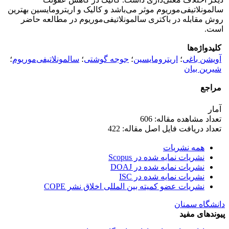
سالمونلاتیفی‌موریوم موثر می‌باشد و کالیک و اریترومایسین بهترین
روش مقابله در باکتری سالمونلا‌تیفی‌موریوم در مطالعه حاضر
است.
کلیدواژه‌ها
آویشن باغی
؛
اریترومایسین
؛
جوجه گوشتی
؛
سالمونلاتیفی‌موریوم
؛
شیرین بیان
مراجع
آمار
تعداد مشاهده مقاله: 606
تعداد دریافت فایل اصل مقاله: 422
همه نشریات
نشریات نمایه شده در Scopus
نشریات نمایه شده در DOAJ
نشریات نمایه شده در ISC
نشریات عضو کمیته بین المللی اخلاق نشر COPE
دانشگاه سمنان
پیوندهای مفید