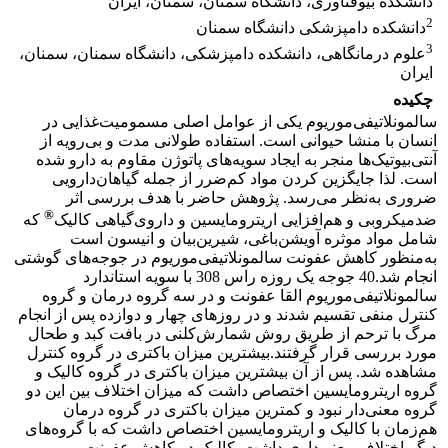
دانشکده بیوفناوری، دانشگاه سمنان، سمنان، ایران
2
دانشکده دامپزشکی دانشگاه سمنان
3
علوم درمانگاهی، دانشکده دامپزشکی، دانشگاه سمنان، سمنان،
ایران
چکیده
سالمونلا‌تیفی‌موریوم یکی از عوامل اصلی مسمومیت‌غذایی در
انسان با منشا حیوانی است. استفاده طولانی مدت و بی‌رویه از
آنتی‌بیوتیک‌ها منجر به ایجاد سویه‌های پاتوژن مقاوم به دارو شده
است. لذا جایگزین کردن مواد کم‌ضرر از جمله گیاهان‌دارویی
ضروری به‌نظر می‌رسد. پژوهش حاضر با هدف بررسی اثر
®
ضدمیکروبی و هم‌افزایی اریترومایسین و داروی‌گیاهی کالیک
که
شامل مواد موثره آویشن‌باغی، شیرین‌بیان و انیسون است
به‌منظور کاهش عفونت سالمونلاتیفی‌موریوم در جوجه‌‌های گوشتی
انجام شد.40 جوجه یک‌ روزه راس 308 با سویه استاندارد
سالمونلا‌تیفی‌موریوم القا عفونت و در سه گروه درمان و گروه
کنترل منفی تقسیم شدند و در روزهای چهار و دوازده پس از انجام
مرگ با ترحم از طریق روش شمارش‌کلنی در بافت کبد و طحال
مورد بررسی قرار گرفتند.بیشترین میزان باکتری در گروه کنترل
مشاهده شد. پس از آن بیشترین میزان باکتری در گروه کالیک و
گروه اریترومایسین اختصاص داشت که میزان اختلاف بین این دو
گروه معنی‌دار نبود و کمترین میزان باکتری در گروه درمان
هم‌زمان با کالیک و اریترومایسین اختصاص داشت که با گروه‌های
دیگر اختلاف معنی‌داری داشت. کالیک در کاهش عفونت