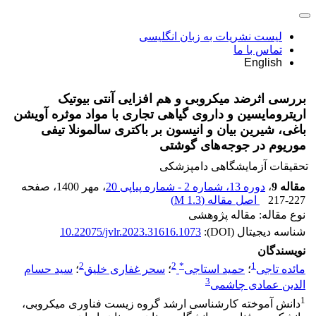
لیست نشریات به زبان انگلیسی
تماس با ما
English
بررسی اثرضد میکروبی و هم افزایی آنتی بیوتیک
اریترومایسین و داروی گیاهی تجاری با مواد موثره آویشن
باغی، شیرین بیان و انیسون بر باکتری سالمونلا تیفی
موریوم در جوجه‌های گوشتی
تحقیقات آزمایشگاهی دامپزشکی
مقاله 9
،
دوره 13، شماره 2 - شماره پیاپی 20
، مهر 1400
، صفحه
217-227
اصل مقاله (
1.3 M
)
نوع مقاله: مقاله پژوهشی
شناسه دیجیتال (DOI):
10.22075/jvlr.2023.31616.1073
نویسندگان
2
2
*
1
مائده تاجی
؛
حمید استاجی
؛
سحر غفاری خلیق
؛
سید حسام
3
الدین عمادی چاشمی
1
دانش آموخته کارشناسی ارشد گروه زیست فناوری میکروبی،