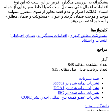
پیشگیرانه به بررسی می­گذارد. فرض بر این است که این نوع
اقدامات، اعمال حقّی مستقلّ است که با لحاظ معیارهایی از جمله
استناد، قابلیّت اضرار و عدم قصد تجاوز از سوی متضرر می­توانند
موجد و موجب ضمان گردند و عنوان «مسئولیّت و ضمان مطلق»
را به خود اختصاص دهند.
کلیدواژه‌ها
مسئولیّت مطلق کیفری
؛
اقدامات پیشگیرانه
؛
ضمان احتیاطی
؛
انتساب و استناد
مراجع
آمار
تعداد مشاهده مقاله: 848
تعداد دریافت فایل اصل مقاله: 935
همه نشریات
نشریات نمایه شده در Scopus
نشریات نمایه شده در DOAJ
نشریات نمایه شده در ISC
نشریات عضو کمیته بین المللی اخلاق نشر COPE
دانشگاه سمنان
پیوندهای مفید