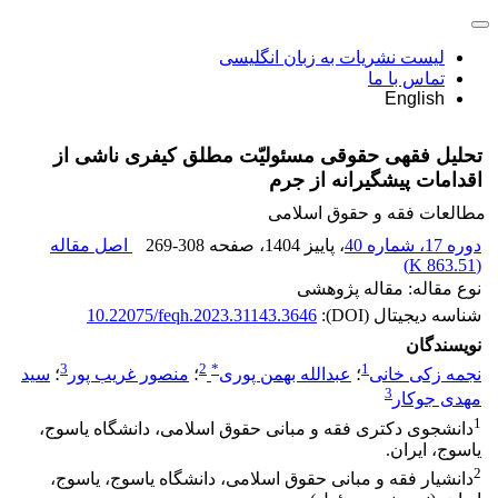
لیست نشریات به زبان انگلیسی
تماس با ما
English
تحلیل فقهی حقوقی مسئولیّت مطلق کیفری ناشی از
اقدامات پیشگیرانه از جرم
مطالعات فقه و حقوق اسلامی
دوره 17، شماره 40
، پاییز 1404
، صفحه
269-308
اصل مقاله
)
863.51 K
(
نوع مقاله: مقاله پژوهشی
شناسه دیجیتال (DOI):
10.22075/feqh.2023.31143.3646
نویسندگان
3
2
*
1
نجمه زکی خانی
؛
عبدالله بهمن پوری
؛
منصور غریب پور
؛
سید
3
مهدی جوکار
1
دانشجوی دکتری فقه و مبانی حقوق اسلامی، دانشگاه یاسوج،
یاسوج، ایران.
2
دانشیار فقه و مبانی حقوق اسلامی، دانشگاه یاسوج، یاسوج،