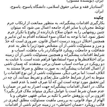
ایران. (نویسنده مسئول)
3
استادیار فقه و مبانی حقوق اسلامی، دانشگاه یاسوج، یاسوج،
ایران.
چکیده
بکارگیری اقدامات پیشگیرانه، به منظور ممانعت از ارتکاب جرم
توسّط مجریان یا سایر افراد جامعه اعمال می ­شود که می­توان
چنین روش­هایی را به عنوان سلاح بازدارنده از وقوع یا تکرار جرم
تصوّر نمود. اما با توجه به امکان سوء استفاده اقدام به این تدابیر و
همچنین اختلال درروند درست اعمال قانون، ضروری است که حدّ
و مرز و مسئولیّت ناشی از آن مشخّص شود؛زیرا با نظر به عدم
شفافیّت و جامعیّت رویکرد قانونگذاردر باب ماهیّت، اسباب و
شرایط اقدامات پیشگیرانه و همچنین مسئولیّت ناشی از آن زمینه
برای اختلاف­نظرها و سوء استفاده­ها فراهم شده است. با عنایت به
دو رویکرد در مباحث اسباب ضمان برخی معتقدند که ضمان ناشی
از اعمال اقدامات پیشگیرانه، به صورت مطلق و صرفاً مستند به
اتلاف است؛ اما برخی دیگر، مسئولیّت ناشی از این نوع اقدامات را
منوط به احراز شرایط خاصّی مثل تعدّی و تفریط می­دانند. آن چه در
این تحقیق مورد توجه است این که آیا صِرف قصد یا عدم قصد
مالک، در اعمال اقدامات پیشگیرانه جهت اضرار به غیر در ضمان یا
عدم ضمان شرط است یا عوامل دیگری می­تواند ملاک قرار بگیرد؟
افزون بر آن، پژوهش حاضر با تکیه بر مبانی فقهی حقوقی و با
الهام از مواد قانونی، به بررسی ماهیت مسئولیّت مطلق کیفری در
قالب رویکرد «ضمان احتیاطی» در زمینه جرائم ناشی از اقدامات