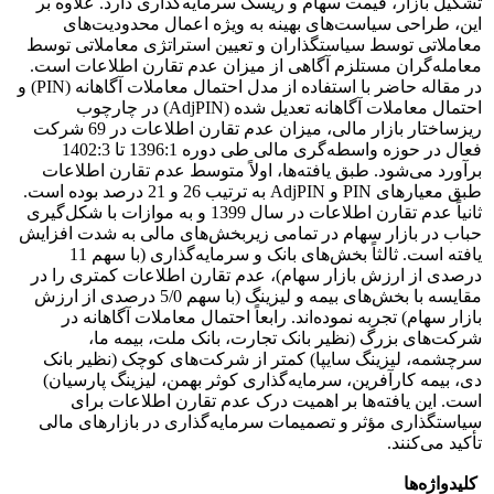
تشکیل بازار، قیمت سهام و ریسک سرمایه‌‌گذاری دارد. علاوه بر
این، طراحی سیاست‌های بهینه به ویژه اعمال محدودیت‌های
معاملاتی توسط سیاستگذاران و تعیین استراتژی معاملاتی توسط
معامله‌گران مستلزم آگاهی از میزان عدم تقارن اطلاعات است.
در مقاله حاضر با استفاده از مدل احتمال معاملات آگاهانه (PIN) و
احتمال معاملات آگاهانه تعدیل شده (AdjPIN) در چارچوب
ریزساختار بازار مالی، میزان عدم تقارن اطلاعات در 69 شرکت
فعال در حوزه واسطه‌گری مالی طی دوره 1396:1 تا 1402:3
برآورد می‌شود. طبق یافته‌ها، اولاً متوسط عدم تقارن اطلاعات
طبق معیارهای PIN و AdjPIN به ترتیب 26 و 21 درصد بوده است.
ثانیاً عدم تقارن اطلاعات در سال 1399 و به موازات با شکل‌گیری
حباب در بازار سهام در تمامی زیربخش‌های مالی به شدت افزایش
یافته است. ثالثاً بخش‌های بانک و سرمایه‌گذاری (با سهم 11
درصدی از ارزش بازار سهام)، عدم تقارن اطلاعات کمتری را در
مقایسه با بخش‌های بیمه و لیزینگ (با سهم 5/0 درصدی از ارزش
بازار سهام) تجربه‌ نموده‌اند. رابعاً احتمال معاملات آگاهانه در
شرکت‌های بزرگ (نظیر بانک تجارت، بانک ملت، بیمه ما،
سرچشمه، لیزینگ سایپا) کمتر از شرکت‌های کوچک (نظیر بانک
دی، بیمه کارآفرین، سرمایه‌گذاری کوثر بهمن، لیزینگ پارسیان)
است. این یافته‌ها بر اهمیت درک عدم تقارن اطلاعات برای
سیاستگذاری مؤثر و تصمیمات سرمایه‌گذاری در بازارهای مالی
تأکید می‌کنند.
کلیدواژه‌ها