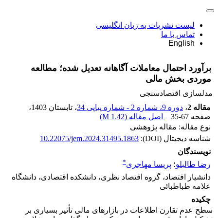
لیست نشریات به زبان انگلیسی
تماس با ما
English
برآورد احتمال معاملات آگاهانه تعدیل شده؛ مطالعه
موردی بخش مالی
مدلسازی اقتصادسنجی
مقاله 2
،
دوره 9، شماره 2 - شماره پیاپی 34
، تابستان 1403
،
صفحه
35-67
اصل مقاله (
1.42 M
)
نوع مقاله: مقاله پژوهشی
شناسه دیجیتال (DOI):
10.22075/jem.2024.31495.1863
نویسندگان
*
رضا طالبلو
؛
پریسا مهاجری
دانشیار اقتصاد، گروه اقتصاد نظری، دانشکده اقتصادی، دانشگاه
علامه طباطبائی
چکیده
سطح عدم تقارن اطلاعات در بازارهای مالی تأثیر بسیاری بر