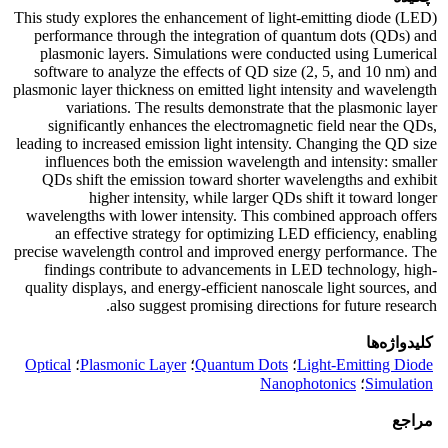
This study explores the enhancement of light-emitting diode (LED)
performance through the integration of quantum dots (QDs) and
plasmonic layers. Simulations were conducted using Lumerical
software to analyze the effects of QD size (2, 5, and 10 nm) and
plasmonic layer thickness on emitted light intensity and wavelength
variations. The results demonstrate that the plasmonic layer
significantly enhances the electromagnetic field near the QDs,
leading to increased emission light intensity. Changing the QD size
influences both the emission wavelength and intensity: smaller
QDs shift the emission toward shorter wavelengths and exhibit
higher intensity, while larger QDs shift it toward longer
wavelengths with lower intensity. This combined approach offers
an effective strategy for optimizing LED efficiency, enabling
precise wavelength control and improved energy performance. The
findings contribute to advancements in LED technology, high-
quality displays, and energy-efficient nanoscale light sources, and
also suggest promising directions for future research.
کلیدواژه‌ها
Light-Emitting Diode
؛
Quantum Dots
؛
Plasmonic Layer
؛
Optical
Simulation
؛
Nanophotonics
مراجع