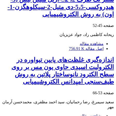
هیدروکسی-5،5-دی متیل-2-سیکلوهگزن-1-
اون) به روش الکتروشیمیایی
صفحه
45-52
ریحانه کاظمی راد، جواد عزیزیان
مشاهده مقاله
اصل مقاله
756.91 K
اندازه‌گیری غلظت‌های پایین تیواوره در
الکترولیت‌ اسیدی حاوی یون مس بر روی
سطح الکترود نانوساختار پلاتین به روش
طیف‌سنجی امپدانس الکتروشیمیایی
صفحه
53-66
سعید سیمرغ، رضا رحمانیان، سید احمد مظفری، محمدحسن آرمان
مهر
مشاهده مقاله