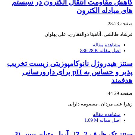
کاهش مقاومت انتقال الکترون در سیستم
های مبادله الکترون
صفحه
23-28
فرشاد طالشی، آناهیتا ذوالفقاری، علی پهلوان
مشاهده مقاله
اصل مقاله
836.28 K
سنتز هیدروژل نانوکامپوزیتی زیست تخریب
پذیر و حساس به pH برای دارورسانی
هدفمند
صفحه
29-44
زهرا علی مردان، معصومه دارابی
مشاهده مقاله
اصل مقاله
1.09 M
سنتز تک ظرف 2، 2َ-آریل متیلن بیس (3-