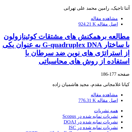
آتنا تاجیک، رامین محمد علی تهرانی
مشاهده مقاله
اصل مقاله
924.21 K
مطالعه برهمکنش های مشتقات کوئینازولون
با ساختار G-quadruplex DNA به عنوان یکی
از استراتژی های نوین ضد سرطان با
استفاده از روش های محاسباتی
صفحه
177-186
کیانا غلامجانی مقدم، مجید هاشمیان زاده
مشاهده مقاله
اصل مقاله
776.31 K
همه نشریات
نشریات نمایه شده در Scopus
نشریات نمایه شده در DOAJ
نشریات نمایه شده در ISC