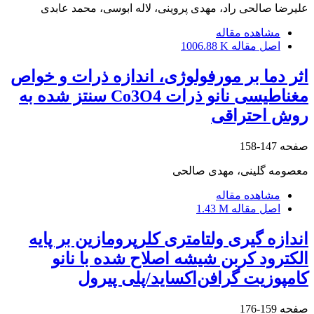
علیرضا صالحی راد، مهدی پروینی، لاله ابوسی، محمد عابدی
مشاهده مقاله
اصل مقاله
1006.88 K
اثر دما بر مورفولوژی، اندازه ذرات و خواص
مغناطیسی نانو ذرات Co3O4 سنتز شده به
روش احتراقی
صفحه
147-158
معصومه گلینی، مهدی صالحی
مشاهده مقاله
اصل مقاله
1.43 M
اندازه گیری ولتامتری کلرپرومازین بر پایه
الکترود کربن شیشه‌ اصلاح شده با نانو
کامپوزیت گرافن‌اکساید/پلی پیرول
صفحه
159-176