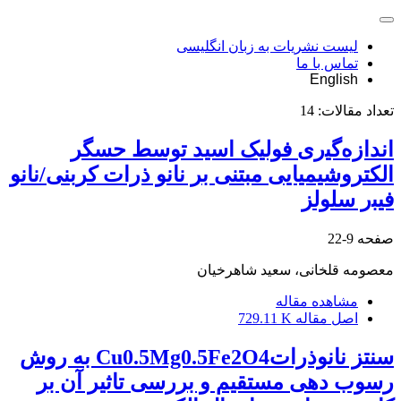
لیست نشریات به زبان انگلیسی
تماس با ما
English
تعداد مقالات:
14
اندازه‌ﮔﻴری فوﻟﻴﮏ اﺳﻴﺪ توسط حسگر
الکتروشیمیایی مبتنی بر نانو ذرات کربنی/نانو
ﻓﻴﺒر سلولز
صفحه
9-22
معصومه قلخانی، سعید شاهرخیان
مشاهده مقاله
اصل مقاله
729.11 K
سنتز نانوذراتCu0.5Mg0.5Fe2O4 به روش
رسوب دهی مستقیم و بررسی تاثیر آن بر