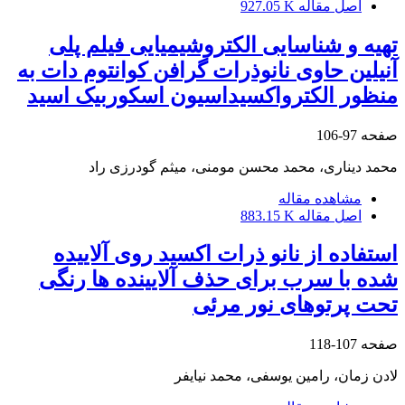
اصل مقاله
927.05 K
تهیه و شناسایی الکتروشیمیایی فیلم پلی
آنیلین حاوی نانوذرات گرافن کوانتوم دات به
منظور الکترواکسیداسیون اسکوربیک اسید
صفحه
97-106
محمد دیناری، محمد محسن مومنی، میثم گودرزی راد
مشاهده مقاله
اصل مقاله
883.15 K
استفاده از نانو ذرات اکسید روی آلاییده
شده با سرب برای حذف آلایینده ها رنگی
تحت پرتوهای نور مرئی
صفحه
107-118
لادن زمان، رامین یوسفی، محمد نیایفر