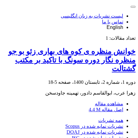
لیست نشریات به زبان انگلیسی
تماس با ما
English
تعداد مقالات:
1
خوانش منظره ی کوه های بهاری زئو بو جو
منظره نگار دوره سونگ با تاکید بر مکتب
گشتالت
دوره 1، شماره 2، تابستان 1400، صفحه
5-18
زهرا عرب، ابوالقاسم دادور، تهمینه جاودسخن
مشاهده مقاله
اصل مقاله
4.4 M
همه نشریات
نشریات نمایه شده در Scopus
نشریات نمایه شده در DOAJ
نشریات نمایه شده در ISC