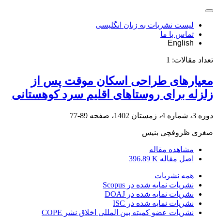
لیست نشریات به زبان انگلیسی
تماس با ما
English
تعداد مقالات:
1
معیارهای طراحی اسکان موقت پس از
زلزله برای روستاهای اقلیم سرد کوهستانی
دوره 3، شماره 4، زمستان 1402، صفحه
89-77
صغری ظروفچی بنیس
مشاهده مقاله
اصل مقاله
396.89 K
همه نشریات
نشریات نمایه شده در Scopus
نشریات نمایه شده در DOAJ
نشریات نمایه شده در ISC
نشریات عضو کمیته بین المللی اخلاق نشر COPE