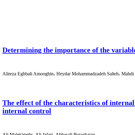
Determining the importance of the variable
Alireza Eghbali Amooghin، Heydar Mohammadzadeh Salteh، Mahdi S
The effect of the characteristics of intern
internal control
Ali Malekimehr، Ali Jafari، Abbasali Puraghajan