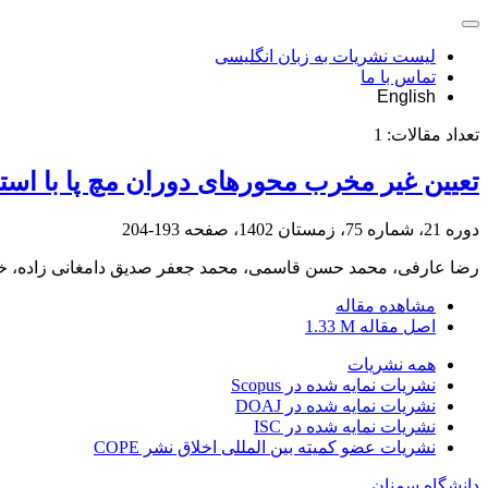
لیست نشریات به زبان انگلیسی
تماس با ما
English
تعداد مقالات:
1
تعیین غیر مخرب محورهای دوران مچ پا با استف
دوره 21، شماره 75، زمستان 1402، صفحه
193-204
رضا عارفی، محمد حسن قاسمی، محمد جعفر صدیق دامغانی زاده، خ
مشاهده مقاله
اصل مقاله
1.33 M
همه نشریات
نشریات نمایه شده در Scopus
نشریات نمایه شده در DOAJ
نشریات نمایه شده در ISC
نشریات عضو کمیته بین المللی اخلاق نشر COPE
دانشگاه سمنان