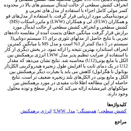
انحراف کشش سطحی از حالت ایده‌آل سیستم های بالا در محدوده
کسر مولی کامل اجزاء با استفاده از مدل های تجربی و
ترمودینامیکی مورد ارزیابی قرار گرفت. با استفاده از مدل‌های فو
و همکاران (FLW)، لی و همکاران (LWW) و مایرز-اسکات (MS)
کشش سطحی و انحراف کشش سطحی از حالت ایده‌آل مورد
برازش قرار گرفت میانگین خطای بدست آمده از مقایسه داده‌های
تجربی با نتایج حاصل از مدلهای تئوری برای 15 سیستم دوتایی(3
سیستم در 5 دما) کمتر از 3% است و مدل MS با میانگین کمترین
انحراف استاندارد بهترین نتیجه را ارائه نمود. در بخش دیگری از کار
با استفاده از ضرایب تنظیم پذیر مدل LWW انرژی برهمکنش بین
الکل با مایع یونی(U12) محاسبه شد. نتایج نشان می‌دهد که مقدار
U12 در یک دمای ثابت با افزایش طول زنجیره هیدروکربنی الکل(از
بوتانول تا هگزانول) کاهش می یابد یا بعبارت دیگر برهمکنش بین
الکل و مایع یونی در الکل‌های بلند زنجیره ضعیف تر است. نتایج
حاصله از این مطالعه اطلاعات مفیدی در مورد برهمکنش بین
مولکولهای غیرمشابه ارائه می‌کند که در فاز سطح و توده محلول
وجود دارند.
کلیدواژه‌ها
کشش سطحی
؛
همبستگی
؛
مدل LWW
؛
انرژی برهمکنش
مراجع