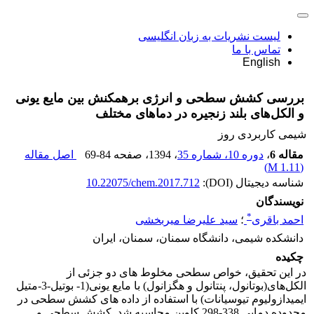
لیست نشریات به زبان انگلیسی
تماس با ما
English
بررسی کشش سطحی و انرژی برهمکنش بین مایع یونی
و الکل‌های بلند زنجیره در دماهای مختلف
شیمى کاربردى روز
مقاله 6
،
دوره 10، شماره 35
، 1394
، صفحه
69-84
اصل مقاله
)
1.11 M
(
شناسه دیجیتال (DOI):
10.22075/chem.2017.712
نویسندگان
*
احمد باقری
؛
سید علیرضا میربخشی
دانشکده شیمی، دانشگاه سمنان، سمنان، ایران
چکیده
در این تحقیق، خواص سطحی مخلوط های دو جزئی از
الکل‌های(بوتانول، پنتانول و هگزانول) با مایع یونی(1- بوتیل-3-متیل
ایمیدازولیوم تیوسیانات) با استفاده از داده های کشش سطحی در
محدوده دمایی 338-298 کلوین محاسبه شد. کشش سطحی و