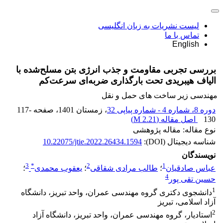
لیست نشریات به زبان انگلیسی
تماس با ما
English
بررسی تجربی مقاومت و جذب انرژی بتن مسلح‌شده با
الیاف هیبریدی تحت بارگذاری ضربه‌ای سرعت‌کم
مهندسی زیر ساخت های حمل و نقل
دوره 8، شماره 4 - شماره پیاپی 32
، زمستان 1401
، صفحه
117-
130
اصل مقاله (
2.21 M
)
نوع مقاله: مقاله پژوهشی
شناسه دیجیتال (DOI):
10.22075/jtie.2022.26434.1594
نویسندگان
3
*
2
1
عباس صادقیان
؛
طالب مرادی شقاقی
؛
یعقوب محمدی
؛
4
حسین تقی پور
1
دانشجوی دکتری گروه مهندسی عمران، واحد تبریز، دانشگاه
آزاد اسلامی، تبریز
2
استادیار، گروه مهندسی عمران، واحد تبریز، دانشگاه آزاد