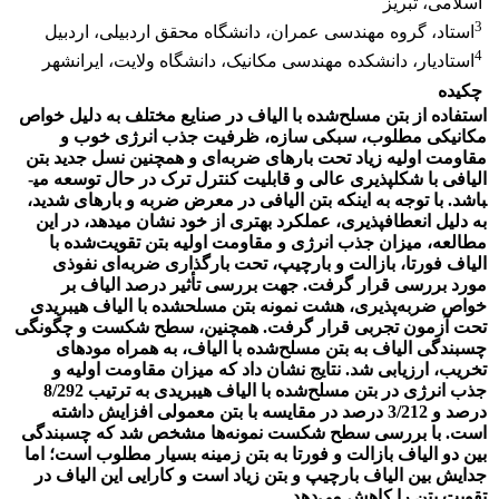
اسلامی، تبریز
3
استاد، گروه مهندسی عمران، دانشگاه محقق اردبیلی، اردبیل
4
استادیار، دانشکده مهندسی مکانیک، دانشگاه ولایت، ایرانشهر
چکیده
استفاده از بتن مسلح­‌شده با الیاف در صنایع مختلف به دلیل خواص
مکانیکی مطلوب، سبکی سازه، ظرفیت جذب انرژی خوب و
مقاومت اولیه زیاد تحت بارهای ضربه‌ای و همچنین نسل جدید بتن
الیافی با شکل­پذیری عالی و قابلیت کنترل ترک
در حال توسعه می­
باشد. با توجه به اینکه بتن الیافی در معرض ضربه و بارهای شدید،
به دلیل انعطاف­پذیری، عملکرد بهتری از خود نشان می
دهد، در این
مطالعه، میزان جذب انرژی و مقاومت اولیه بتن تقویت‌شده با
الیاف فورتا، بازالت و بارچیپ، تحت بارگذاری ضربه‌ای نفوذی
مورد بررسی قرار گرفت. جهت بررسی تأثیر درصد الیاف بر
خواص ضربه‌پذیری، هشت نمونه بتن مسلح­شده با الیاف هیبریدی
تحت آزمون تجربی قرار گرفت. همچنین، سطح شکست و چگونگی
چسبندگی الیاف به بتن مسلح­‌شده با الیاف، به همراه مودهای
تخریب، ارزیابی شد. نتایج نشان داد که میزان مقاومت اولیه و
جذب انرژی در بتن مسلح‌شده با الیاف هیبریدی به ترتیب 8/292
درصد و 3/212 درصد در مقایسه با بتن معمولی افزایش داشته
است. با بررسی سطح شکست نمونه‌ها مشخص شد که چسبندگی
بین دو الیاف بازالت و فورتا به بتن زمینه بسیار مطلوب است؛ اما
جدایش بین الیاف بارچیپ و بتن زیاد است و کارایی این الیاف در
تقویت بتن را کاهش می‌دهد.