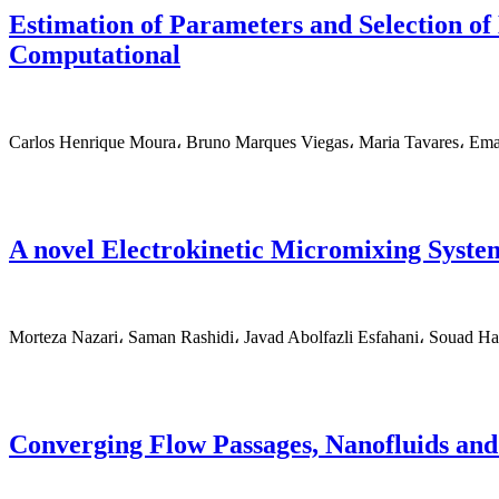
Estimation of Parameters and Selection o
Computational
Carlos Henrique Moura، Bruno Marques Viegas، Maria Tavares، E
A novel Electrokinetic Micromixing Syst
Morteza Nazari، Saman Rashidi، Javad Abolfazli Esfahani، Souad H
Converging Flow Passages, Nanofluids and