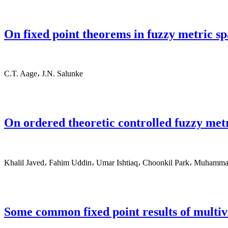
On fixed point theorems in fuzzy metric sp
C.T. Aage، J.N. Salunke
On ordered theoretic controlled fuzzy met
Khalil Javed، Fahim Uddin، Umar Ishtiaq، Choonkil Park، Muhamm
Some common fixed point results of multi