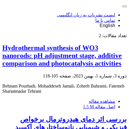
لیست نشریات به زبان انگلیسی
تماس با ما
English
تعداد مقالات:
2
Hydrothermal synthesis of WO3
nanorods: pH adjustment stage, additive
comparison and photocatalysis activities
دوره 3، شماره 1، بهمن 2023، صفحه
105-118
Behnam Pourhadi، Mohaddeseh Jamali، Zohreh Bahrami، Fatemeh
Shariatmadar Tehrani
مشاهده مقاله
اصل مقاله
1.5 M
بررسی اثر دمای هیدروترمال برخواص
فیزیکی و شیمیایی نانوساختارهای اکسید