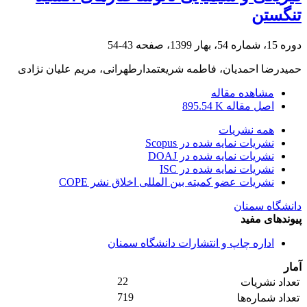
تنگستن
دوره 15، شماره 54، بهار 1399، صفحه
43-54
حمیدرضا احمدیان، فاطمه شریعتمدارطهرانی، مریم علیان نژادی
مشاهده مقاله
اصل مقاله
895.54 K
همه نشریات
نشریات نمایه شده در Scopus
نشریات نمایه شده در DOAJ
نشریات نمایه شده در ISC
نشریات عضو کمیته بین المللی اخلاق نشر COPE
دانشگاه سمنان
پیوندهای مفید
اداره چاپ و انتشارات دانشگاه سمنان
آمار
22
تعداد نشریات
719
تعداد شماره‌ها