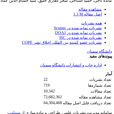
مائده تاجی، حمید استاجی، سحر غفاری خلیق، سید حسام الدین عما
مشاهده مقاله
اصل مقاله
1.3 M
همه نشریات
نشریات نمایه شده در Scopus
نشریات نمایه شده در DOAJ
نشریات نمایه شده در ISC
نشریات عضو کمیته بین المللی اخلاق نشر COPE
دانشگاه سمنان
پیوندهای مفید
اداره چاپ و انتشارات دانشگاه سمنان
آمار
22
تعداد نشریات
719
تعداد شماره‌ها
10,342
تعداد مقالات
72,682,362
تعداد مشاهده مقاله
64,304,468
تعداد دریافت فایل اصل مقاله
سامانه مدیریت نشریات علمی.
طراحی و پیاده سازی از
سیناوب