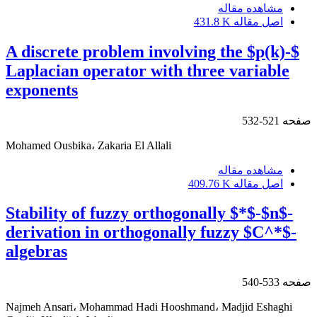
مشاهده مقاله
اصل مقاله
431.8 K
A discrete problem involving the $p(k)-$
Laplacian operator with three variable
exponents
صفحه
521-532
Mohamed Ousbika، Zakaria El Allali
مشاهده مقاله
اصل مقاله
409.76 K
Stability of fuzzy orthogonally $*$-$n$-
derivation in orthogonally fuzzy $C^*$-
algebras
صفحه
533-540
Najmeh Ansari، Mohammad Hadi Hooshmand، Madjid Eshaghi