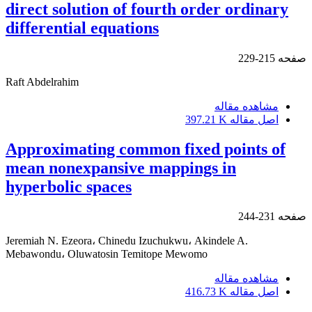
direct solution of fourth order ordinary
differential equations
صفحه
215-229
Raft Abdelrahim
مشاهده مقاله
اصل مقاله
397.21 K
Approximating common fixed points of
mean nonexpansive mappings in
hyperbolic spaces
صفحه
231-244
Jeremiah N‎. ‎Ezeora، Chinedu Izuchukwu، Akindele A‎.
‎Mebawondu، Oluwatosin Temitope Mewomo
مشاهده مقاله
اصل مقاله
416.73 K