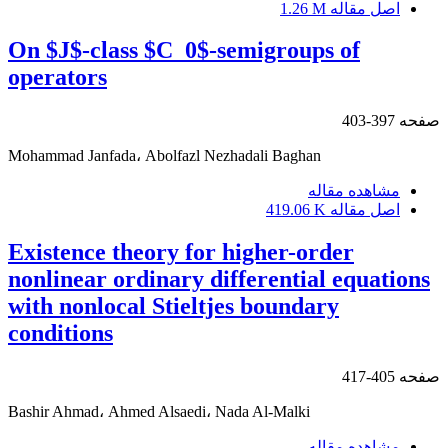
اصل مقاله
1.26 M
On ‎$‎J‎$‎-class $C_0$-semigroups of
operators
صفحه
397-403
Mohammad Janfada، Abolfazl Nezhadali Baghan
مشاهده مقاله
اصل مقاله
419.06 K
Existence theory for higher-order
nonlinear ordinary‎ ‎differential equations
with nonlocal Stieltjes boundary‎
‎conditions
صفحه
405-417
Bashir Ahmad، Ahmed Alsaedi، Nada Al-Malki
مشاهده مقاله