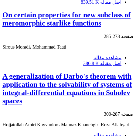
اصل مقاله
839.51 K
On certain properties for new subclass of
meromorphic starlike functions
صفحه
273-285
Sirous Moradi، Mohammad Taati
مشاهده مقاله
اصل مقاله
386.8 K
A generalization of Darbo's theorem with
application to the‎ ‎solvability of systems of
integral-differential equations in Sobolev
spaces
صفحه
287-300
Hojjatollah Amiri Kayvanloo، Mahnaz Khanehgir، Reza Allahyari
مشاهده مقاله