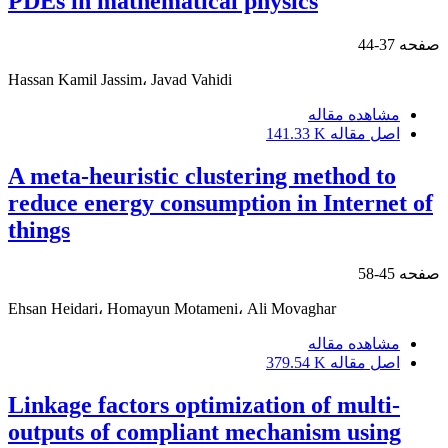
PDEs in mathematical physics
صفحه
37-44
Hassan Kamil Jassim، Javad Vahidi
مشاهده مقاله
اصل مقاله
141.33 K
A meta-heuristic clustering method to
reduce energy consumption in Internet of
things
صفحه
45-58
Ehsan Heidari، Homayun Motameni، Ali Movaghar
مشاهده مقاله
اصل مقاله
379.54 K
Linkage factors optimization of multi-
outputs of compliant mechanism using