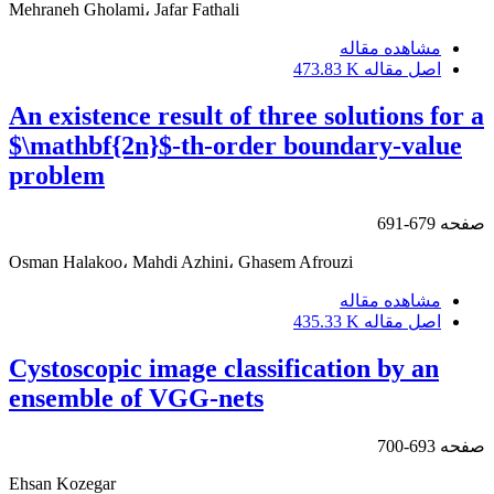
Mehraneh Gholami، Jafar Fathali
مشاهده مقاله
اصل مقاله
473.83 K
An existence result of three solutions for a
$\mathbf{2n}$-th-order boundary-value
problem
صفحه
679-691
Osman Halakoo، Mahdi Azhini، Ghasem Afrouzi
مشاهده مقاله
اصل مقاله
435.33 K
Cystoscopic image classification by an
ensemble of VGG-nets
صفحه
693-700
Ehsan Kozegar