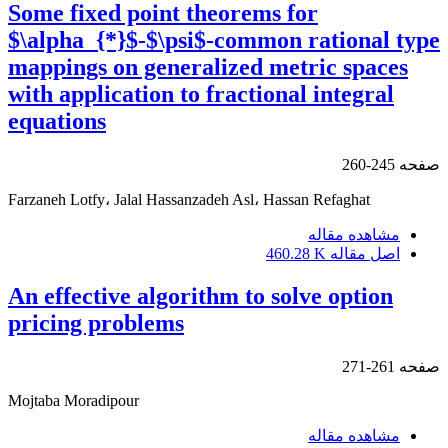
Some fixed point theorems for
$\alpha_{*}$-$\psi$-common rational type
mappings on generalized metric‎ spaces
with application to fractional integral
equations
صفحه
245-260
Farzaneh Lotfy، Jalal Hassanzadeh Asl، Hassan Refaghat
مشاهده مقاله
اصل مقاله
460.28 K
An effective algorithm to solve option
pricing problems
صفحه
261-271
Mojtaba Moradipour
مشاهده مقاله