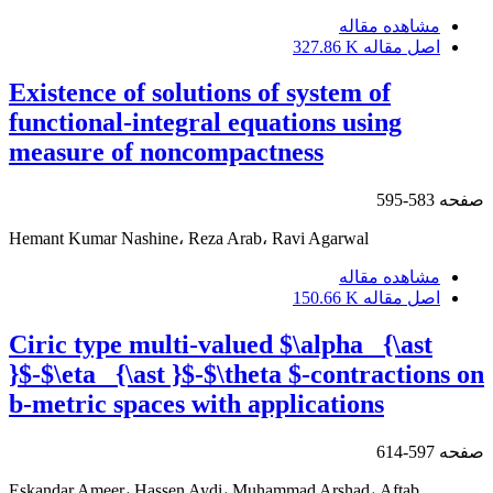
مشاهده مقاله
اصل مقاله
327.86 K
Existence of solutions of system of
functional-integral equations using
measure of noncompactness
صفحه
583-595
Hemant Kumar Nashine، Reza Arab، Ravi Agarwal
مشاهده مقاله
اصل مقاله
150.66 K
Ciric type multi-valued $\alpha _{\ast
}$-$\eta _{\ast }$-$\theta $-‎contractions on
b-metric spaces with applications
صفحه
597-614
Eskandar Ameer، Hassen Aydi، Muhammad Arshad، Aftab