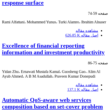
response surface
صفحه
59-74
Rami Alfattani، Mohammed Yunus، Turki Alamro، Ibrahim Alnaser
مشاهده مقاله
اصل مقاله
626.85 K
Excellence of financial reporting
information and investment productivity
صفحه
75-86
Yidan Zhu، Ernawati Mustafa Kamal، Guosheng Gao، Alim Al
Ayub Ahmed، A B M Asadullah، Praveen Kumar Donepudi
مشاهده مقاله
اصل مقاله
137.1 K
Automatic QoS-aware web services
composition based on set-cover problem