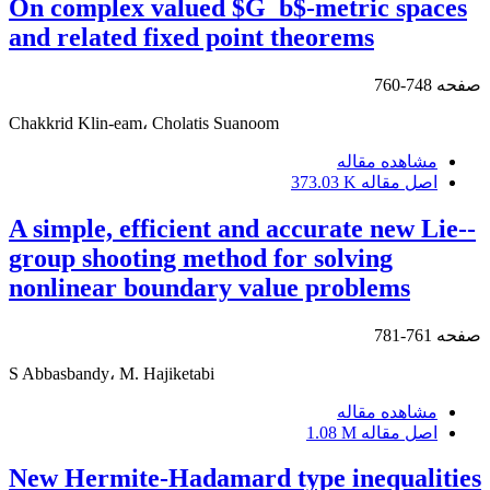
On complex valued $G_b$-metric spaces
and related fixed point theorems
صفحه
748-760
Chakkrid Klin-eam، Cholatis Suanoom
مشاهده مقاله
اصل مقاله
373.03 K
A simple, efficient and accurate new Lie--
group shooting method for solving
nonlinear boundary value problems
صفحه
761-781
S Abbasbandy، M. Hajiketabi
مشاهده مقاله
اصل مقاله
1.08 M
New Hermite-Hadamard type inequalities