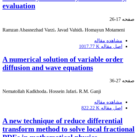
evaluation
صفحه
17-26
Ramzan Abasnezhad Varzi، Javad Vahidi، Homayun Motameni
مشاهده مقاله
اصل مقاله
1017.77 K
A numerical solution of variable order
diffusion and wave equations
صفحه
27-36
Nematollah Kadkhoda، Hossein Jafari، R.M. Ganji
مشاهده مقاله
اصل مقاله
822.22 K
A new technique of reduce differential
transform method to solve local fractional