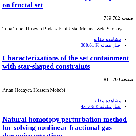
on fractal set
صفحه
782-789
Tuba Tunc، Huseyin Budak، Fuat Usta، Mehmet Zeki Sarikaya
مشاهده مقاله
اصل مقاله
388.61 K
Characterizations of the set containment
with star-shaped constraints
صفحه
790-811
Arian Hedayat، Hossein Mohebi
مشاهده مقاله
اصل مقاله
431.06 K
Natural homotopy perturbation method
for solving nonlinear fractional gas
dynamics equations