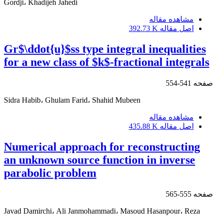
Gordji، Khadijeh Jahedi
مشاهده مقاله
اصل مقاله
392.73 K
Gr$\ddot{u}$ss type integral inequalities
for a new class of $k$-fractional integrals
صفحه
541-554
Sidra Habib، Ghulam Farid، Shahid Mubeen
مشاهده مقاله
اصل مقاله
435.88 K
Numerical approach for reconstructing
an unknown source function in inverse
parabolic problem
صفحه
555-565
Javad Damirchi، Ali Janmohammadi، Masoud Hasanpour، Reza