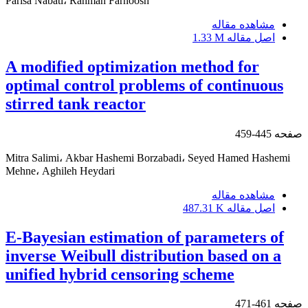
Parisa Nabati، R‎ahman Farnoosh
مشاهده مقاله
اصل مقاله
1.33 M
A modified optimization method for
optimal control problems of continuous
stirred tank reactor
صفحه
445-459
Mitra Salimi، Akbar Hashemi Borzabadi، Seyed Hamed Hashemi
Mehne، Aghileh Heydari
مشاهده مقاله
اصل مقاله
487.31 K
E-Bayesian estimation of parameters of
inverse Weibull distribution based on a
unified hybrid censoring scheme
صفحه
461-471