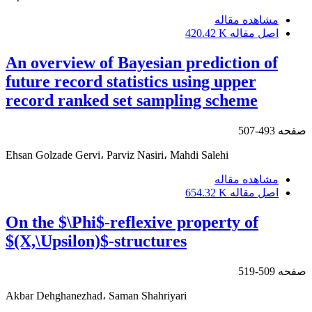
مشاهده مقاله
اصل مقاله
420.42 K
An overview of Bayesian prediction of
future record statistics using upper
record ranked set sampling scheme
صفحه
493-507
Ehsan Golzade Gervi، Parviz Nasiri، Mahdi Salehi
مشاهده مقاله
اصل مقاله
654.32 K
On the $\Phi$-reflexive property of
$(X,\Upsilon)$-structures
صفحه
509-519
Akbar Dehghanezhad، Saman Shahriyari