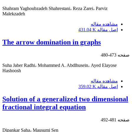
Shahram Yaghoubzadeh Shahrestani، Reza Zarei، Parviz
Malekzadeh
مشاهده مقاله
اصل مقاله
431.04 K
The arrow domination in graphs
صفحه
473-480
Suha Jaber Radhi، Mohammed A‎. ‎Abdlhusein، Ayed Elayose
Hashoosh
مشاهده مقاله
اصل مقاله
359.02 K
Solution of a generalized two dimensional
fractional integral equation
صفحه
481-492
Dipankar Saha، Mausumi Sen