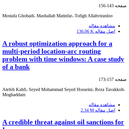
صفحه
143-156
Mostafa Ghobadi، Mashallah Matinfar، Tofigh Allahviranloo
مشاهده مقاله
اصل مقاله
136.06 K
A robust optimization approach for a
multi-period location-arc routing
problem with time windows: A case study
of a bank
صفحه
157-173
Atefeh Kahfi، Seyed Mohammad Seyed Hosseini، Reza Tavakkoli-
Moghaddam
مشاهده مقاله
اصل مقاله
2.34 M
A credible threat against oil sanctions for