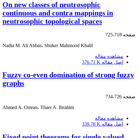
On new classes of neutrosophic
continuous and contra mappings in
neutrosophic topological spaces
صفحه
718-725
Nadia M. Ali Abbas، Shuker Mahmood Khalil
مشاهده مقاله
اصل مقاله
376.71 K
Fuzzy co-even domination of strong fuzzy
graphs
صفحه
726-734
Ahmed A. Omran، Thaer A. Ibrahim
مشاهده مقاله
اصل مقاله
339.78 K
Fixed point theorems for single valued