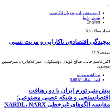
لیست نشریات به زبان انگلیسی
تماس با ما
English
تعداد مقالات:
6
پیچیدگی اقتصادی، ناکارایی و مزیت نسبی
صفحه
9-37
اکبر قاسم خانی، صالح قویدل دوستکوئی، امیر غلام‌ابری، میرحسین
موسوی
مشاهده مقاله
اصل مقاله
5.68 M
پیش‌بینی تورم ایران با دو رهیافت
اقتصادسنجی و شبکه عصبی مصنوعی؛
مقایسه الگوهای غیرخطی NARDL، NARX