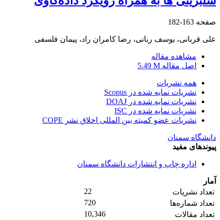
سلبریتی ها به همراه رویکرد داده‌کاوی
صفحه
163-182
علی قربانی، یوسف ربانی، رضا کامران راد، پیمان فلسفی
مشاهده مقاله
اصل مقاله
5.49 M
همه نشریات
نشریات نمایه شده در Scopus
نشریات نمایه شده در DOAJ
نشریات نمایه شده در ISC
نشریات عضو کمیته بین المللی اخلاق نشر COPE
دانشگاه سمنان
پیوندهای مفید
اداره چاپ و انتشارات دانشگاه سمنان
آمار
22
تعداد نشریات
720
تعداد شماره‌ها
10,346
تعداد مقالات