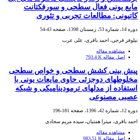
مایع یونی فعال سطحی و سورفکتانت
کاتیونی: مطالعات تجربی و تئوری
دوره 14، شماره 53، زمستان 1398، صفحه
43-54
نیلوفر فرجی، احمد باقری، علی عرب
مشاهده مقاله
اصل مقاله
793.4 K
پیش بینی کشش سطحی و خواص سطحی
مخلوطهای دوجزئی حاوی مایعات یونی با
استفاده از مدلهای ترمودینامیکی و شبکه
عصبی مصنوعی
دوره 12، شماره 42، 1396، صفحه
181-196
احمد باقری، میترا همتیان، سیده مریم سجادی
مشاهده مقاله
اصل مقاله
983.51 K