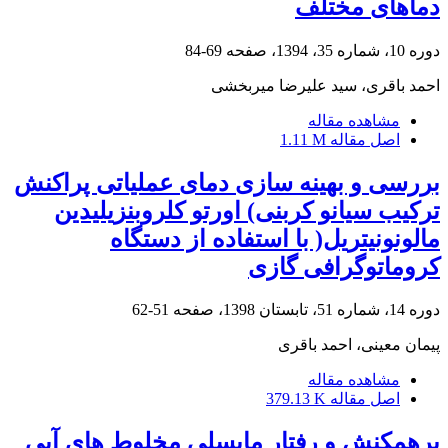
دماهای مختلف
دوره 10، شماره 35، 1394، صفحه
69-84
احمد باقری، سید علیرضا میربخشی
مشاهده مقاله
اصل مقاله
1.11 M
بررسی و بهینه سازی دمای عملیاتی پراکنش
ترکیب سیانو کربنی) اورتو کلروبنزیلیدین
مالونونیتریل( با استفاده از دستگاه
کروماتوگرافی گازی
دوره 14، شماره 51، تابستان 1398، صفحه
51-62
پیمان معینی، احمد باقری
مشاهده مقاله
اصل مقاله
379.13 K
برهمکنش و رفتار مایسلی مخلوط های آبی