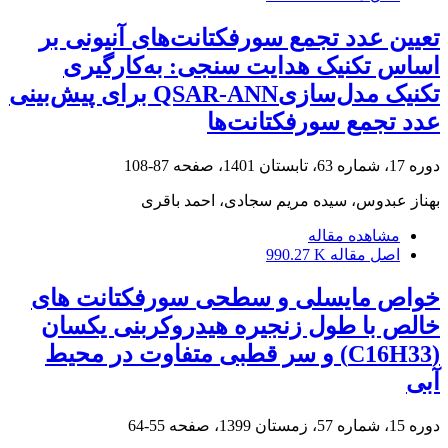
تعیین عدد تجمع سورفکتانت‌های آنیونی بر
اساس تکنیک هدایت سنجی: به‌کارگیری
تکنیک مدل‌سازیQSAR-ANN برای پیش‌بینی
عدد تجمع سورفکتانت‌ها
دوره 17، شماره 63، تابستان 1401، صفحه
87-108
بهناز عبدوس، سیده مریم سجادی، احمد باقری
مشاهده مقاله
اصل مقاله
990.27 K
خواص مایسلی و سطحی سورفکتانت های
خالص با طول زنجیره هیدروکربنی یکسان
(C16H33) و سر قطبی متفاوت در محیط
آبی
دوره 15، شماره 57، زمستان 1399، صفحه
55-64