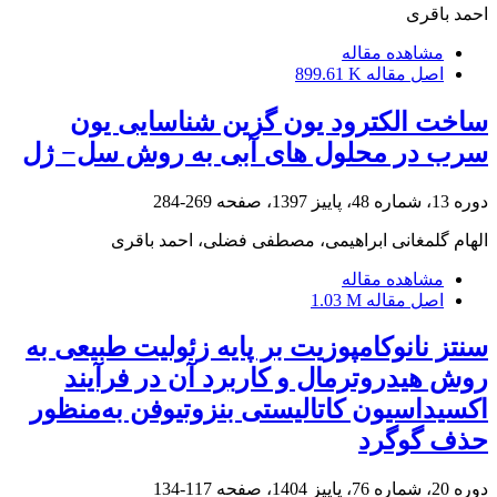
احمد باقری
مشاهده مقاله
اصل مقاله
899.61 K
ساخت الکترود یون گزین شناسایی یون
سرب در محلول های آبی به روش سل− ژل
دوره 13، شماره 48، پاییز 1397، صفحه
269-284
الهام گلمغانی ابراهیمی، مصطفی فضلی، احمد باقری
مشاهده مقاله
اصل مقاله
1.03 M
سنتز نانوکامپوزیت بر پایه زئولیت طبیعی به
روش هیدروترمال و کاربرد آن در فرآیند
اکسیداسیون کاتالیستی بنزوتیوفن به‌منظور
حذف گوگرد
دوره 20، شماره 76، پاییز 1404، صفحه
117-134