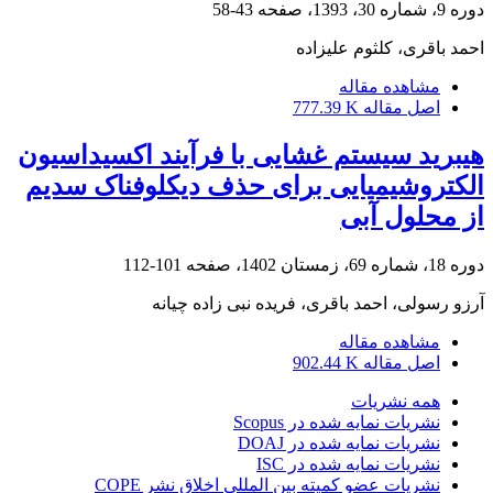
دوره 9، شماره 30، 1393، صفحه
43-58
احمد باقری، کلثوم علیزاده
مشاهده مقاله
اصل مقاله
777.39 K
هیبرید سیستم غشایی با فرآیند اکسیداسیون
الکتروشیمیایی برای حذف دیکلوفناک سدیم
از محلول آبی
دوره 18، شماره 69، زمستان 1402، صفحه
101-112
آرزو رسولی، احمد باقری، فریده نبی زاده چیانه
مشاهده مقاله
اصل مقاله
902.44 K
همه نشریات
نشریات نمایه شده در Scopus
نشریات نمایه شده در DOAJ
نشریات نمایه شده در ISC
نشریات عضو کمیته بین المللی اخلاق نشر COPE