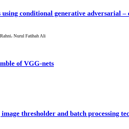
s using conditional generative adversarial –
Rahni، Nurul Fatihah Ali
semble of VGG-nets
 image thresholder and batch processing te