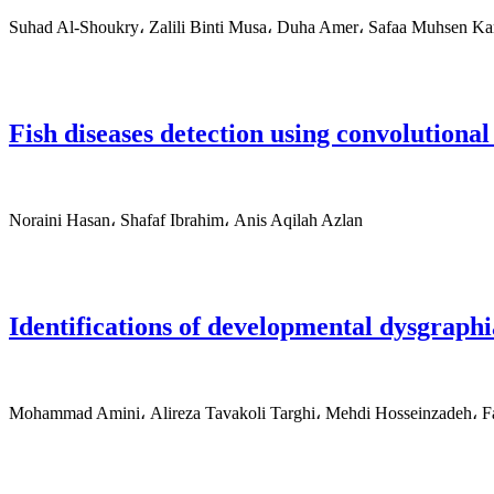
Suhad Al-Shoukry، Zalili Binti Musa، Duha Amer، Safaa Muhsen K
Fish diseases detection using convolution
Noraini Hasan، Shafaf Ibrahim، Anis Aqilah Azlan
Identifications of developmental dysgraphi
Mohammad Amini، Alireza Tavakoli Targhi، Mehdi Hosseinzadeh، Fa