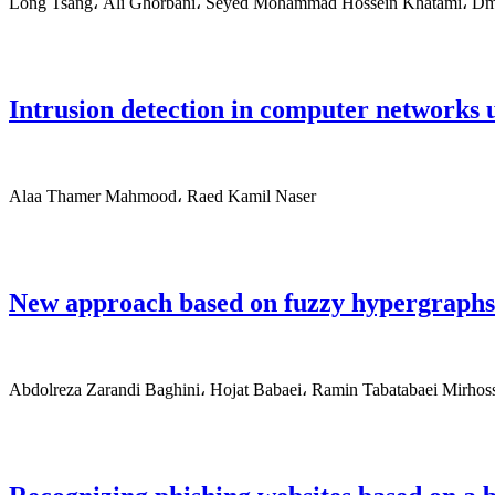
Long Tsang، Ali Ghorbani، Seyed Mohammad Hossein Khatami، Dmit
Intrusion detection in computer networks us
Alaa Thamer Mahmood، Raed Kamil Naser
New approach based on fuzzy hypergraphs i
Abdolreza Zarandi Baghini، Hojat Babaei، Ramin Tabatabaei Mirhoss