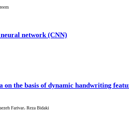
areem
al neural network (CNN)
a on the basis of dynamic handwriting featu
ezeh Farivar، Reza Bidaki