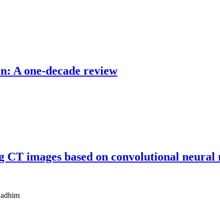
on: A one-decade review
sing CT images based on convolutional neur
Kadhim