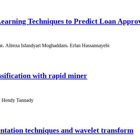
Learning Techniques to Predict Loan Appr
t، Alireza Isfandyari Moghaddam، Erfan Hassannayebi
ssification with rapid miner
n، Hendy Tannady
entation techniques and wavelet transform