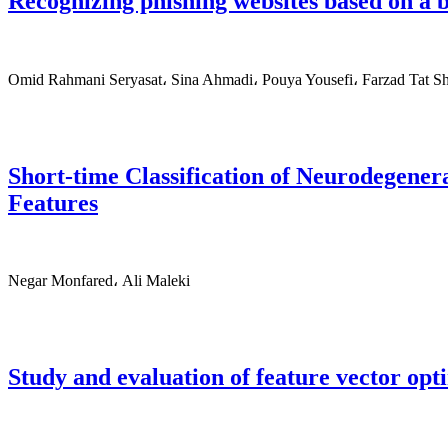
Recognizing phishing websites based on a 
Omid Rahmani Seryasat، Sina Ahmadi، Pouya Yousefi، Farzad Tat Sh
Short-time Classification of Neurodegenera
Features
Negar Monfared، Ali Maleki
Study and evaluation of feature vector opt