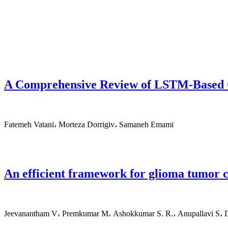
A Comprehensive Review of LSTM-Based C
Fatemeh Vatani، Morteza Dorrigiv، Samaneh Emami
An efficient framework for glioma tumor c
Jeevanantham V، Premkumar M، Ashokkumar S. R.، Anupallavi S،