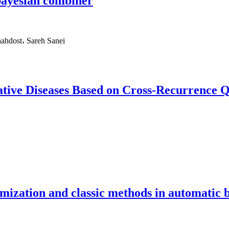
bayesian combiner
ahdost، Sareh Sanei
tive Diseases Based on Cross-Recurrence Qua
imization and classic methods in automatic 