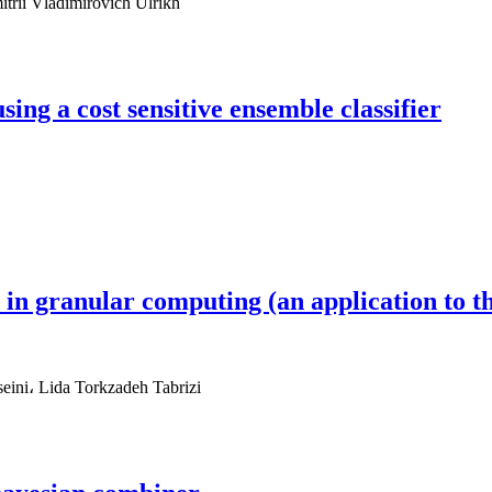
rii Vladimirovich Ulrikh
ing a cost sensitive ensemble classifier
n granular computing (an application to th
eini، Lida Torkzadeh Tabrizi