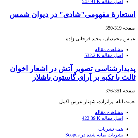
اصل مقاله
547.91 K
استعارۀ مفهومی"شادی" در دیوان شمس
صفحه
319-350
عباس محمدیان، مجید فرحانی زاده
مشاهده مقاله
اصل مقاله
532.2 K
پدیدارشناسی تصویر آتش در اشعار اخوان
ثالث با تکیه بر آرای گاستون باشلار
صفحه
351-376
نعمت الله ایرانزاده، شهناز عرش اکمل
مشاهده مقاله
اصل مقاله
422.39 K
همه نشریات
نشریات نمایه شده در Scopus