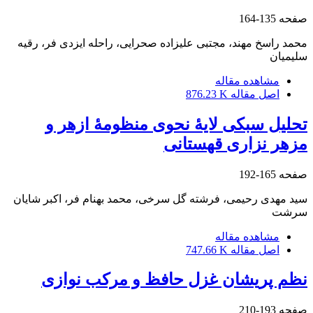
صفحه
135-164
محمد راسخ مهند، مجتبی علیزاده صحرایی، راحله ایزدی فر، رقیه
سلیمیان
مشاهده مقاله
اصل مقاله
876.23 K
تحلیل سبکی لایۀ نحوی منظومۀ ازهر و
مزهر نزاری قهستانی
صفحه
165-192
سید مهدی رحیمی، فرشته گل سرخی، محمد بهنام فر، اکبر شایان
سرشت
مشاهده مقاله
اصل مقاله
747.66 K
نظم پریشان غزل حافظ و مرکب نوازی
صفحه
193-210